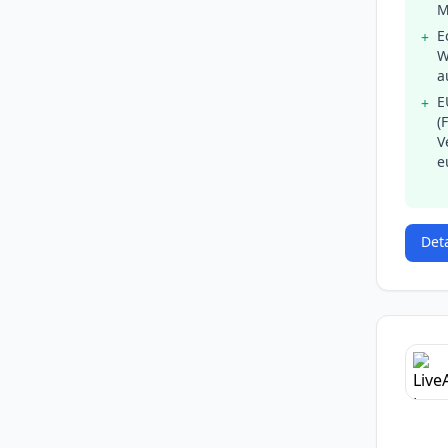
M
E
+
W
a
E
+
(
V
e
Det