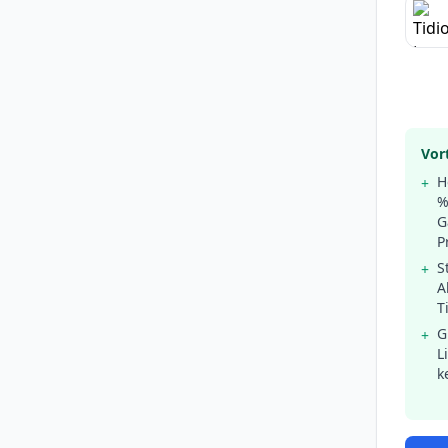
Vort
H
+
%
G
P
S
+
A
T
G
+
L
k