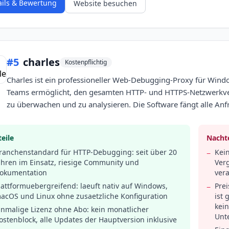
ails & Bewertung
Website besuchen
#
5
charles
Kostenpflichtig
Charles ist ein professioneller Web-Debugging-Proxy für Win
Teams ermöglicht, den gesamten HTTP- und HTTPS-Netzwerkve
zu überwachen und zu analysieren. Die Software fängt alle A
eile
Nachte
ranchenstandard für HTTP-Debugging: seit über 20
Kei
−
ahren im Einsatz, riesige Community und
Verg
okumentation
vera
lattformuebergreifend: laeuft nativ auf Windows,
Prei
−
acOS und Linux ohne zusaetzliche Konfiguration
ist
kein
inmalige Lizenz ohne Abo: kein monatlicher
Unt
ostenblock, alle Updates der Hauptversion inklusive