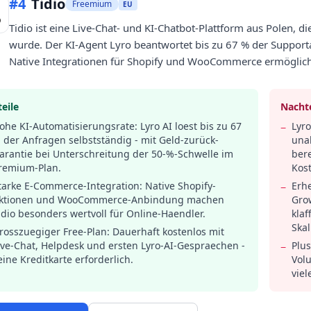
#
4
Tidio
Freemium
EU
Tidio ist eine Live-Chat- und KI-Chatbot-Plattform aus Polen, 
wurde. Der KI-Agent Lyro beantwortet bis zu 67 % der Support
Native Integrationen für Shopify und WooCommerce ermögli
eile
Nachte
ohe KI-Automatisierungsrate: Lyro AI loest bis zu 67
Lyro
−
 der Anfragen selbstständig - mit Geld-zurück-
unab
arantie bei Unterschreitung der 50-%-Schwelle im
bere
remium-Plan.
Kos
tarke E-Commerce-Integration: Native Shopify-
Erh
−
ktionen und WooCommerce-Anbindung machen
Gro
idio besonders wertvoll für Online-Haendler.
klaf
Skal
rosszuegiger Free-Plan: Dauerhaft kostenlos mit
ive-Chat, Helpdesk und ersten Lyro-AI-Gespraechen -
Plu
−
eine Kreditkarte erforderlich.
Vol
vie