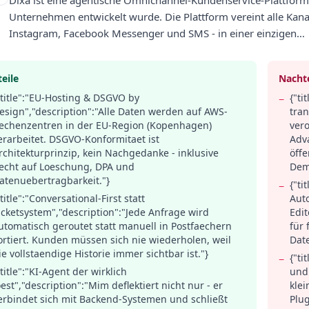
Dixa ist eine agentische Omnichannel-Kundenservice-Plattform
Unternehmen entwickelt wurde. Die Plattform vereint alle Kanae
Instagram, Facebook Messenger und SMS - in einer einzigen…
eile
Nachte
"title":"EU-Hosting & DSGVO by
{"ti
−
esign","description":"Alle Daten werden auf AWS-
tran
echenzentren in der EU-Region (Kopenhagen)
vero
erarbeitet. DSGVO-Konformitaet ist
Adv
rchitekturprinzip, kein Nachgedanke - inklusive
öffe
echt auf Loeschung, DPA und
Dem
atenuebertragbarkeit."}
{"ti
−
"title":"Conversational-First statt
Auto
icketsystem","description":"Jede Anfrage wird
Edit
utomatisch geroutet statt manuell in Postfaechern
für 
ortiert. Kunden müssen sich nie wiederholen, weil
Dat
ie vollstaendige Historie immer sichtbar ist."}
{"ti
−
"title":"KI-Agent der wirklich
und 
oest","description":"Mim deflektiert nicht nur - er
kle
erbindet sich mit Backend-Systemen und schließt
Plug