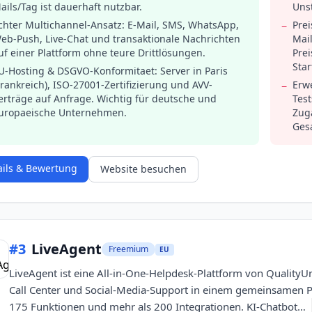
ails/Tag ist dauerhaft nutzbar.
Uns
chter Multichannel-Ansatz: E-Mail, SMS, WhatsApp,
Prei
−
eb-Push, Live-Chat und transaktionale Nachrichten
Mail
uf einer Plattform ohne teure Drittlösungen.
Prei
Star
U-Hosting & DSGVO-Konformitaet: Server in Paris
Frankreich), ISO-27001-Zertifizierung und AVV-
Erwe
−
erträge auf Anfrage. Wichtig für deutsche und
Test
uropaeische Unternehmen.
Zug
Ges
ails & Bewertung
Website besuchen
#
3
LiveAgent
Freemium
EU
LiveAgent ist eine All-in-One-Helpdesk-Plattform von QualityUni
Call Center und Social-Media-Support in einem gemeinsamen 
175 Funktionen und mehr als 200 Integrationen. KI-Chatbot…