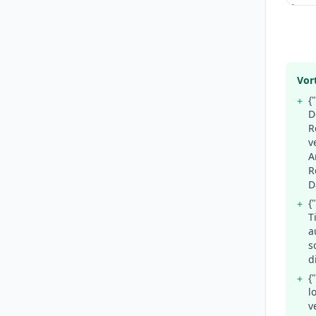
Vort
{
+
D
R
v
A
R
D
{
+
T
a
s
d
{
+
l
v