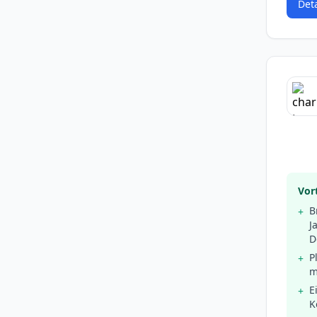
Det
Vort
B
+
J
D
P
+
m
E
+
K