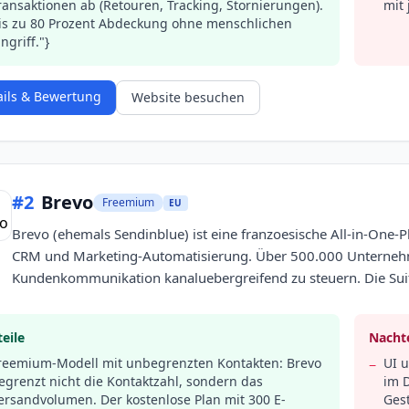
ransaktionen ab (Retouren, Tracking, Stornierungen).
mit
is zu 80 Prozent Abdeckung ohne menschlichen
ingriff."}
ails & Bewertung
Website besuchen
#
2
Brevo
Freemium
EU
Brevo (ehemals Sendinblue) ist eine franzoesische All-in-One-
CRM und Marketing-Automatisierung. Über 500.000 Unterneh
Kundenkommunikation kanaluebergreifend zu steuern. Die Sui
eile
Nachte
reemium-Modell mit unbegrenzten Kontakten: Brevo
UI u
−
egrenzt nicht die Kontaktzahl, sondern das
im 
ersandvolumen. Der kostenlose Plan mit 300 E-
Ges