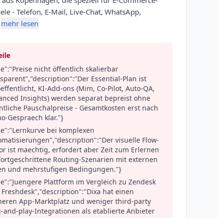
 aus Kopenhagen, die speziell für E-Commerce-
le - Telefon, E-Mail, Live-Chat, WhatsApp,
mehr lesen
ile
tle":"Preise nicht öffentlich skalierbar
sparent","description":"Der Essential-Plan ist
effentlicht, KI-Add-ons (Mim, Co-Pilot, Auto-QA,
anced Insights) werden separat bepreist ohne
ntliche Pauschalpreise - Gesamtkosten erst nach
o-Gespraech klar."}
tle":"Lernkurve bei komplexen
matisierungen","description":"Der visuelle Flow-
or ist maechtig, erfordert aber Zeit zum Erlernen
fortgeschrittene Routing-Szenarien mit externen
en und mehrstufigen Bedingungen."}
tle":"Juengere Plattform im Vergleich zu Zendesk
Freshdesk","description":"Dixa hat einen
ineren App-Marktplatz und weniger third-party
-and-play-Integrationen als etablierte Anbieter