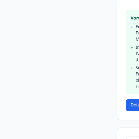
Vort
E
+
F
M
I
+
I
d
S
+
E
e
H
Det