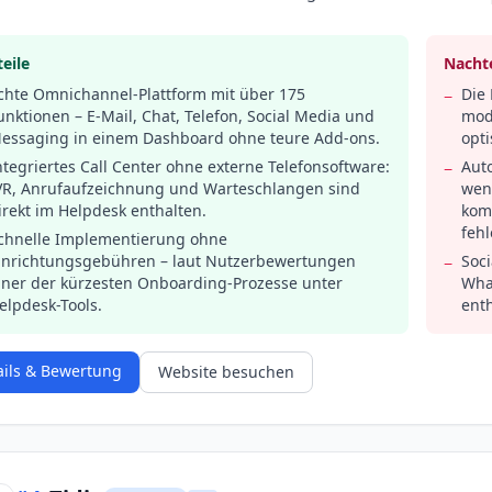
eile
Nachte
chte Omnichannel-Plattform mit über 175
Die 
−
unktionen – E-Mail, Chat, Telefon, Social Media und
mod
essaging in einem Dashboard ohne teure Add-ons.
opti
ntegriertes Call Center ohne externe Telefonsoftware:
Aut
−
VR, Anrufaufzeichnung und Warteschlangen sind
weni
irekt im Helpdesk enthalten.
kom
fehl
chnelle Implementierung ohne
inrichtungsgebühren – laut Nutzerbewertungen
Soc
−
iner der kürzesten Onboarding-Prozesse unter
Wha
elpdesk-Tools.
enth
ails & Bewertung
Website besuchen