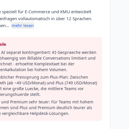
die speziell für E-Commerce und KMU entwickelt
anfragen vollautomatisch in über 12 Sprachen.
chen…
mehr lesen
ile
 AI separat kontingentiert: KI-Gespraeche werden
haengig von Billable Conversations limitiert und
chnet - erhoehte Komplexitaet bei der
tenkalkulation bei hohem Volumen.
eblicher Preissprung zum Plus-Plan: Zwischen
wth (ab ~49 USD/Monat) und Plus (749 USD/Monat)
ft eine große Luecke, die mittlere Teams vor
ierungshuerde stellt.
s und Premium sehr teuer: Für Teams mit hohem
umen sind Plus und Premium deutlich teurer als
le vergleichbare Helpdesk-Lösungen.