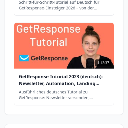
Schritt-für-Schritt-Tutorial auf Deutsch für
GetResponse-Einsteiger 2026 – von der
Einrichtung bis zur ersten Automation.
1:12:37
GetResponse Tutorial 2023 (deutsch):
Newsletter, Automation, Landing
Pages & Co.
Ausführliches deutsches Tutorial zu
GetResponse: Newsletter versenden,
Automations und Landing Pages erstellen
sowie Webinare halten – DSGVO-konform.