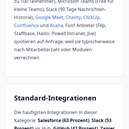
zu 100 Teilnehmer), Microsoft Teams (Free für
kleine Teams), Slack (90 Tage Nachrichten-
Historie),
Google Meet
,
Chanty
,
ClickUp
,
Confluence
und
Asana
. Fünf Anbieter (Flip,
Staffbase, Haiilo, Powell Intranet, Jive)
quotieren auf Anfrage, weil sie typischerweise
nach Mitarbeiterzahl oder Modulen
verrechnen.
Standard-Integrationen
Die häufigsten Integrationen in dieser
Kategorie:
Salesforce (63 Prozent)
,
Slack (53
Prozent)
als Hub,
GitHub (42 Prozent)
,
Zapier