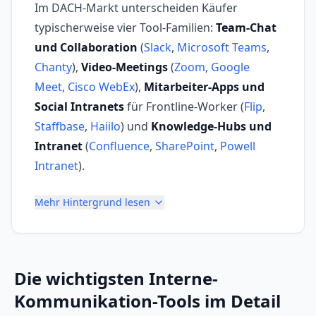
Im DACH-Markt unterscheiden Käufer
typischerweise vier Tool-Familien:
Team-Chat
und Collaboration
(
Slack
,
Microsoft Teams
,
Chanty
),
Video-Meetings
(
Zoom
,
Google
Meet
,
Cisco WebEx
),
Mitarbeiter-Apps und
Social Intranets
für Frontline-Worker (
Flip
,
Staffbase
,
Haiilo
) und
Knowledge-Hubs und
Intranet
(
Confluence
,
SharePoint
,
Powell
Intranet
).
Mehr Hintergrund lesen
Die wichtigsten
Interne-
Kommunikation-Tools
im Detail