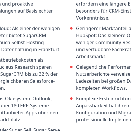
 und proaktive
erfordern eine längere E
ungen auf Basis echter
besonders für CRM-Eins
Vorkenntnisse.
oud: Als einer der wenigen
Geringerer Marktanteil a
ter bietet SugarCRM
HubSpot: Das kleinere 
 auch Selbst-Hosting-
weniger Community-Ress
-Datenhaltung in Frankfurt.
und verfügbare Fachkrä
Arbeitsmarkt.
tbetriebskosten als
Nucleus Research sparen
Gelegentliche Performa
SugarCRM bis zu 32 % der
Nutzerberichte verweis
gleichbaren Salesforce-
Ladezeiten bei großen 
n.
komplexen Workflows.
ons-Ökosystem: Outlook,
Komplexe Ersteinrichtun
 über 180 ERP-Systeme
Anpassbarkeit hat ihren Pr
ittanbieter-Apps über den
Konfiguration und Migrat
arktplatz.
professionelle Implemen
ule: Sugar Sell, Sugar Serve