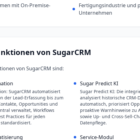
hmen mit On-Premise-
Fertigungsindustrie und 
Unternehmen
unktionen von
SugarCRM
ktionen von
SugarCRM
sind:
mation
Sugar Predict KI
ion: SugarCRM automatisiert
Sugar Predict KI: Die integr
on der Lead-Erfassung bis zum
analysiert historische CRM-
Kontakte, Opportunities und
automatisch, priorisiert Oppo
tral verwaltet, Workflows
proaktive Warnhinweise zu
st Practices für jeden
sowie Up- und Cross-Sell-C
 standardisiert.
Datenpflege.
tisierung
Service-Modul