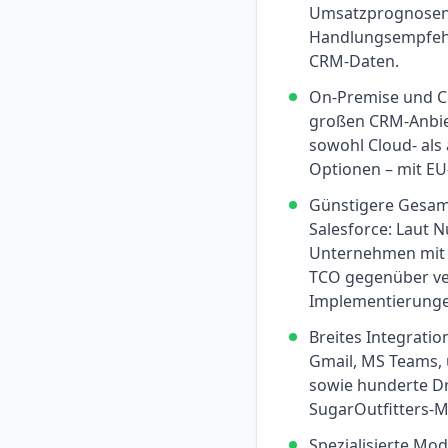
Umsatzprognosen
Handlungsempfehl
CRM-Daten.
On-Premise und Cl
großen CRM-Anbie
sowohl Cloud- als
Optionen – mit EU
Günstigere Gesam
Salesforce: Laut 
Unternehmen mit 
TCO gegenüber ver
Implementierunge
Breites Integrati
Gmail, MS Teams,
sowie hunderte Dr
SugarOutfitters-M
Spezialisierte Mod