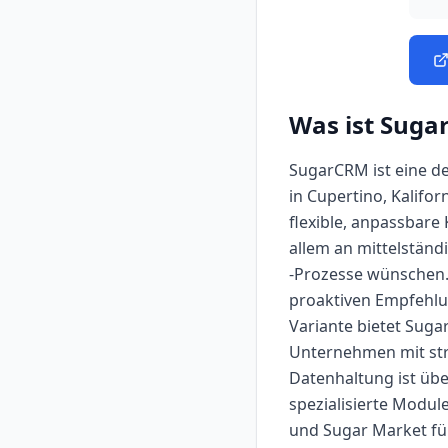
Was ist
Suga
SugarCRM ist eine d
in Cupertino, Kalifo
flexible, anpassbar
allem an mittelstän
-Prozesse wünschen. 
proaktiven Empfehlu
Variante bietet Suga
Unternehmen mit str
Datenhaltung ist übe
spezialisierte Modul
und Sugar Market für