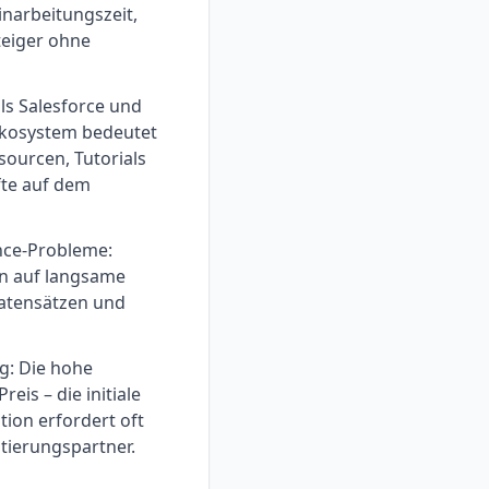
inarbeitungszeit,
teiger ohne
ls Salesforce und
Ökosystem bedeutet
ourcen, Tutorials
fte auf dem
nce-Probleme:
en auf langsame
Datensätzen und
g: Die hohe
eis – die initiale
ion erfordert oft
tierungspartner.