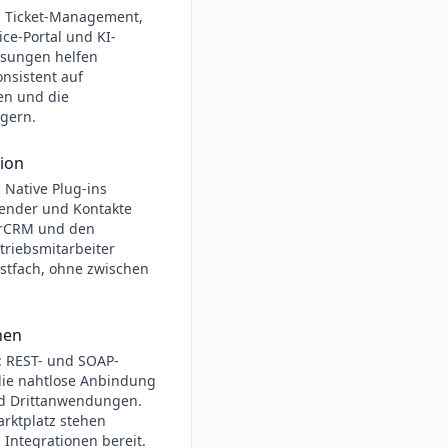
): Ticket-Management,
ce-Portal und KI-
ssungen helfen
onsistent auf
en und die
igern.
ion
 Native Plug-ins
lender und Kontakte
arCRM und den
triebsmitarbeiter
ostfach, ohne zwischen
nen
: REST- und SOAP-
die nahtlose Anbindung
nd Drittanwendungen.
rktplatz stehen
 Integrationen bereit.