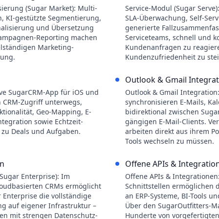
ierung (Sugar Market): Multi-
Service-Modul (Sugar Serve
 KI-gestützte Segmentierung,
SLA-Überwachung, Self-Servi
nalisierung und Übersetzung
generierte Fallzusammenfa
s Kampagnen-Reporting machen
Serviceteams, schnell und k
llständigen Marketing-
Kundenanfragen zu reagier
sung.
Kundenzufriedenheit zu ste
Outlook & Gmail Integrat
ive SugarCRM-App für iOS und
Outlook & Gmail Integration:
en CRM-Zugriff unterwegs,
synchronisieren E-Mails, Ka
nktionalität, Geo-Mapping, E-
bidirektional zwischen Sug
tegration sowie Echtzeit-
gängigen E-Mail-Clients. Ver
 zu Deals und Aufgaben.
arbeiten direkt aus ihrem P
Tools wechseln zu müssen.
on
Offene APIs & Integratio
Sugar Enterprise): Im
Offene APIs & Integrationen
loudbasierten CRMs ermöglicht
Schnittstellen ermöglichen 
Enterprise die vollständige
an ERP-Systeme, BI-Tools u
g auf eigener Infrastruktur –
Über den SugarOutfitters-Ma
en mit strengen Datenschutz-
Hunderte von vorgefertigten