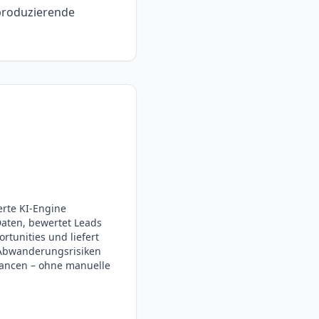
produzierende
ierte KI-Engine
Daten, bewertet Leads
rtunities und liefert
 Abwanderungsrisiken
hancen – ohne manuelle