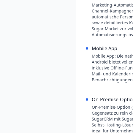
Marketing-Automatis
Channel-Kampagnen,
automatische Perso
sowie detaillierte
Sugar Market zur vo
Automatisierungslö
Mobile App
Mobile App: Die nat
Android bietet voll
inklusive Offline-Fu
Mail- und Kalenderin
Benachrichtigungen
On-Premise-Opti
On-Premise-Option (
Gegensatz zu rein c
SugarCRM mit Sugar 
Selbst-Hosting-Lösun
ideal für Unternehm