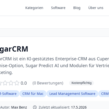
Kategorien
Software
Blog
Über uns
garCRM
rCRM ist ein KI-gestütztes Enterprise-CRM aus Cuper
ise-Option, Sugar Predict AI und Modulen für Vertri
eting.
0.0
(
0
Bewertungen)
Kostenpflichtig
-Software
CRM für Mac
Lead Management Software
CRM 
Autor:
Max Benz
Zuletzt aktualisiert:
17.5.2026