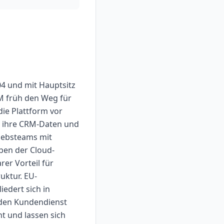
4 und mit Hauptsitz
RM früh den Weg für
ie Plattform vor
r ihre CRM-Daten und
riebsteams mit
ben der Cloud-
er Vorteil für
uktur. EU-
iedert sich in
r den Kundendienst
t und lassen sich