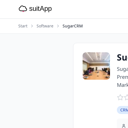
Start
Software
SugarCRM
Su
Suga
Prem
Mark
CRM