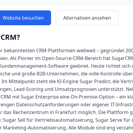
Website besuchen
Alternativen ansehen
rCRM
?
er bekanntesten CRM-Plattformen weltweit – gegründet 200
rnien. Als Pionier im Open-Source-CRM-Bereich hat SugarC
e Kundenmanagement-Software geebnet. Heute richtet sich d
dische und große B2B-Unternehmen, die volle Kontrolle übe
Im Mittelpunkt steht die KI-Engine Sugar Predict, die Vert
ngen, Lead-Scoring und Umsatzprognosen unterstützt. Ne
rCRM mit Sugar Enterprise eine On-Premise-Option – ein klar
engen Datenschutzanforderungen oder eigener IT-Infrastr
r das Rechenzentrum in Frankfurt möglich. Die Plattform gl
e: Sugar Sell für Vertriebsautomatisierung, Sugar Serve fü
 Marketing-Automatisierung. Alle Module sind eng verzahn