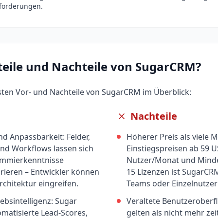
forderungen.
teile und Nachteile von
SugarCRM
?
gsten Vor- und Nachteile von
SugarCRM
im Überblick:
Nachteile
und Anpassbarkeit: Felder,
Höherer Preis als viele 
nd Workflows lassen sich
Einstiegspreisen ab 59 
ammierkenntnisse
Nutzer/Monat und Minde
urieren – Entwickler können
15 Lizenzen ist SugarCRM
architektur eingreifen.
Teams oder Einzelnutzer
iebsintelligenz: Sugar
Veraltete Benutzeroberfl
tomatisierte Lead-Scores,
gelten als nicht mehr z