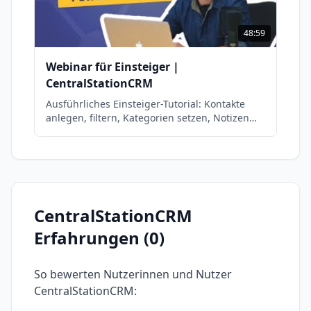
48:59
Webinar für Einsteiger |
CentralStationCRM
Ausführliches Einsteiger-Tutorial: Kontakte
anlegen, filtern, Kategorien setzen, Notizen
und Aufgaben erstellen, E-Mails ablegen,
Daten importieren und Dubletten bereinigen.
CentralStationCRM
Erfahrungen (
0
)
So bewerten Nutzerinnen und Nutzer
CentralStationCRM
: