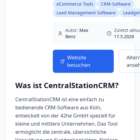
eCommerce Tools
CRM-Software
Lead Management Software
Leadgen
Autor:
Max
Zuletzt aktua
Benz
17.5.2026
Website
Alter
besuchen
anse
Was ist
CentralStationCRM
?
CentralStationCRM ist eine einfach zu
bedienende CRM-Software aus Köln,
entwickelt von der 42he GmbH speziell für
kleine und mittlere Unternehmen. Das Tool
ermöglicht die zentrale, übersichtliche