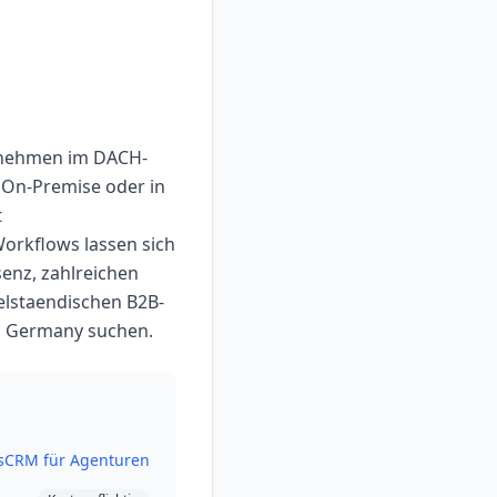
ernehmen im DACH-
 On-Premise oder in
t
orkflows lassen sich
enz, zahlreichen
elstaendischen B2B-
in Germany suchen.
s
CRM für Agenturen