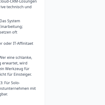
 Cloud-CRM-Lösungen
ive technisch und
 Das System
Einarbeitung;
etzen oft
 oder IT-Affinitaet
 Wer eine schlanke,
 erwartet, wird
 ein Werkzeug für
ht für Einsteiger.
: Für Solo-
instunternehmen mit
gbar.