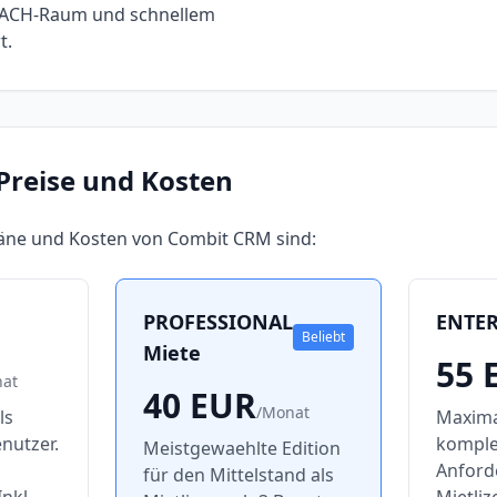
DACH-Raum und schnellem
t.
Preise und Kosten
läne und Kosten von
Combit CRM
sind:
PROFESSIONAL
ENTER
Beliebt
Miete
55
at
40
EUR
/
Monat
ls
Maxima
enutzer.
kompl
Meistgewaehlte Edition
Anford
für den Mittelstand als