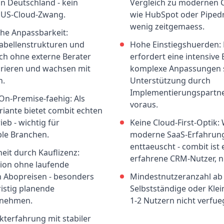
in Deutschland - kein
Vergleich zu modernen
n US-Cloud-Zwang.
wie HubSpot oder Pipedr
wenig zeitgemaess.
he Anpassbarkeit:
abellenstrukturen und
Hohe Einstiegshuerden:
ich ohne externe Berater
erfordert eine intensive 
gurieren und wachsen mit
komplexe Anpassungen s
n.
Unterstützung durch
Implementierungspartner
n-Premise-faehig: Als
voraus.
riante bietet combit echten
ieb - wichtig für
Keine Cloud-First-Optik:
le Branchen.
moderne SaaS-Erfahrung
enttaeuscht - combit ist
heit durch Kauflizenz:
erfahrene CRM-Nutzer, nic
ion ohne laufende
 Abopreisen - besonders
Mindestnutzeranzahl ab 3
ristig planende
Selbstständige oder Kle
rnehmen.
1-2 Nutzern nicht verfue
kterfahrung mit stabiler