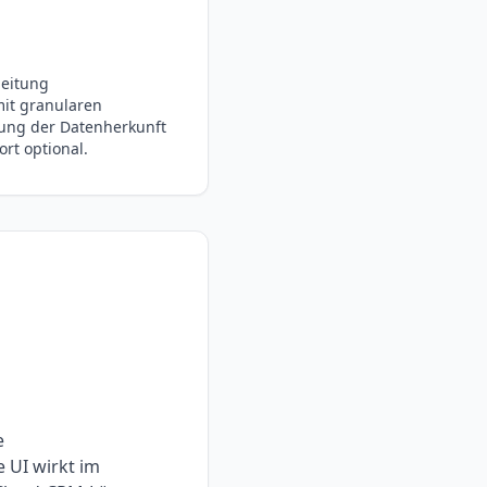
beitung
it granularen
erung der Datenherkunft
rt optional.
e
 UI wirkt im