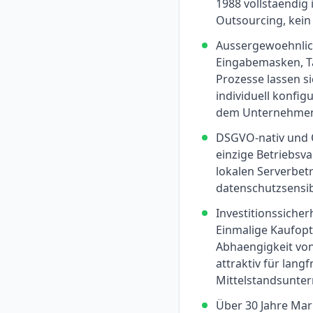
1988 vollstaendig 
Outsourcing, kei
Aussergewoehnlic
Eingabemasken, T
Prozesse lassen s
individuell konfi
dem Unternehme
DSGVO-nativ und O
einzige Betriebsva
lokalen Serverbetr
datenschutzsensib
Investitionssicher
Einmalige Kaufopt
Abhaengigkeit von
attraktiv für langf
Mittelstandsunte
Über 30 Jahre Mar