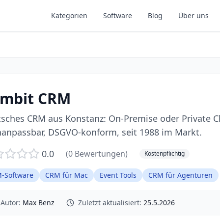
Kategorien
Software
Blog
Über uns
mbit CRM
sches CRM aus Konstanz: On-Premise oder Private C
anpassbar, DSGVO-konform, seit 1988 im Markt.
0.0
(
0
Bewertungen)
Kostenpflichtig
-Software
CRM für Mac
Event Tools
CRM für Agenturen
Autor:
Max Benz
Zuletzt aktualisiert:
25.5.2026