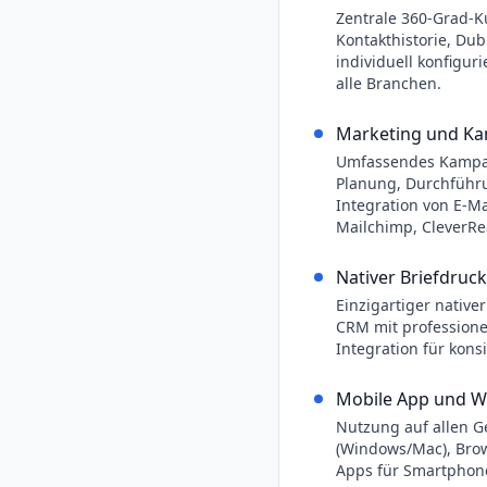
Zentrale 360-Grad-K
Kontakthistorie, Du
individuell konfigu
alle Branchen.
Marketing und K
Umfassendes Kamp
Planung, Durchführ
Integration von E-Ma
Mailchimp, CleverRe
Nativer Briefdruck
Einzigartiger native
CRM mit professione
Integration für kon
Mobile App und 
Nutzung auf allen G
(Windows/Mac), Bro
Apps für Smartphone