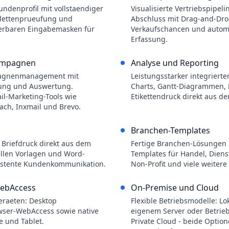
undenprofil mit vollstaendiger
Visualisierte Vertriebspipel
blettenprueufung und
Abschluss mit Drag-and-Dro
rierbaren Eingabemasken für
Verkaufschancen und automa
Erfassung.
ampagnen
Analyse und Reporting
agnenmanagement mit
Leistungsstarker integrierte
ung und Auswertung.
Charts, Gantt-Diagrammen,
il-Marketing-Tools wie
Etikettendruck direkt aus d
ach, Inxmail und Brevo.
Branchen-Templates
r Briefdruck direkt aus dem
Fertige Branchen-Lösungen
llen Vorlagen und Word-
Templates für Handel, Dienst
sistente Kundenkommunikation.
Non-Profit und viele weitere
WebAccess
On-Premise und Cloud
eraeten: Desktop
Flexible Betriebsmodelle: Lok
wser-WebAccess sowie native
eigenem Server oder Betrieb
 und Tablet.
Private Cloud - beide Option