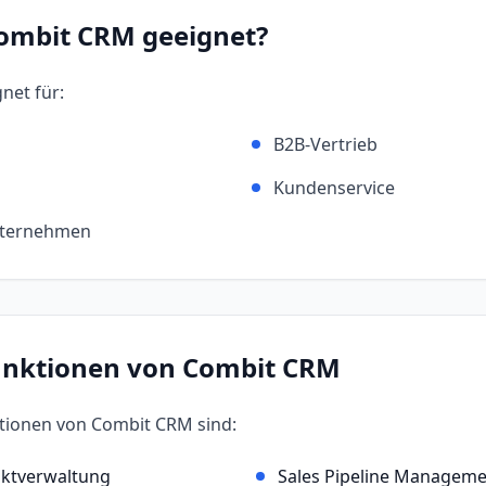
ombit CRM
geeignet?
gnet für:
B2B-Vertrieb
Kundenservice
nternehmen
unktionen von
Combit CRM
ktionen von
Combit CRM
sind:
aktverwaltung
Sales Pipeline Managem