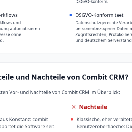
DSGVO-konform.
orkflows
DSGVO-Konformitaet
kflows und
Datenschutzgerechte Verar
ung automatisieren
personenbezogener Daten m
zesse ohne
Zugriffsrechten, Protokolli
d.
und deutschem Serverstando
teile und Nachteile von
Combit CRM
?
gsten Vor- und Nachteile von
Combit CRM
im Überblick:
Nachteile
aus Konstanz: combit
Klassische, eher veraltet
portet die Software seit
Benutzeroberflaeche: Die