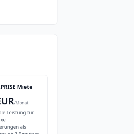
PRISE Miete
EUR
/
Monat
le Leistung für
exe
erungen als