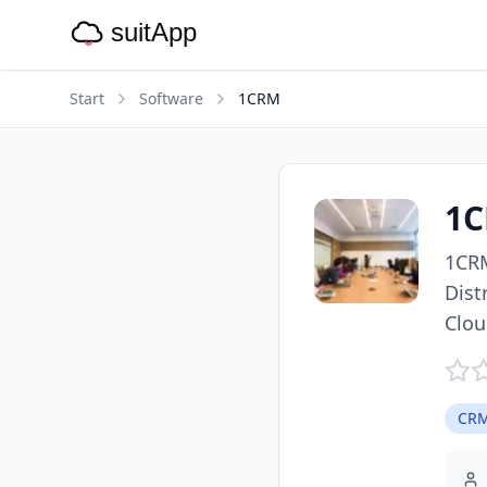
Start
Software
1CRM
1
1CRM
Dist
Clou
CRM