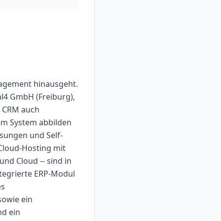
nagement hinausgeht.
al4 GmbH (Freiburg),
en CRM auch
em System abbilden
ssungen und Self-
 Cloud-Hosting mit
nd Cloud -- sind in
ntegrierte ERP-Modul
es
owie ein
nd ein