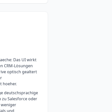
aeche: Das UI wirkt
nen CRM-Lösungen
ve optisch gealtert
er
t hoeher.
ge deutschsprachige
h zu Salesforce oder
h weniger
als und