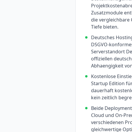
Projektkostenabr
Zusatzmodule enth
die vergleichbare 
Tiefe bieten.
Deutsches Hosting
DSGVO-konformes
Serverstandort D
offiziellen deutsch
Abhaengigkeit vo
Kostenlose Einsti
Startup Edition für
dauerhaft kostenl
kein zeitlich begre
Beide Deployment-
Cloud und On-Prem
verschiedenen Pro
gleichwertige Opt