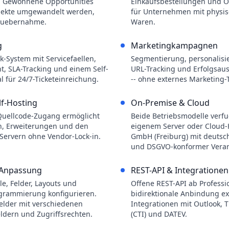
e. Gewonnene Opportunities
Einkaufsbestellungen und 
ojekte umgewandelt werden,
für Unternehmen mit physis
suebernahme.
Waren.
g
Marketingkampagnen
k-System mit Servicefaellen,
Segmentierung, personalisi
 SLA-Tracking und einem Self-
URL-Tracking und Erfolgsau
 für 24/7-Ticketeinreichung.
-- ohne externes Marketing-T
f-Hosting
On-Premise & Cloud
Quellcode-Zugang ermöglicht
Beide Betriebsmodelle verfu
, Erweiterungen und den
eigenem Server oder Cloud-
 Servern ohne Vendor-Lock-in.
GmbH (Freiburg) mit deutsc
und DSGVO-konformer Verar
 Anpassung
REST-API & Integrationen
e, Felder, Layouts und
Offene REST-API ab Professio
grammierung konfigurieren.
bidirektionale Anbindung ex
Felder mit verschiedenen
Integrationen mit Outlook, 
eldern und Zugriffsrechten.
(CTI) und DATEV.