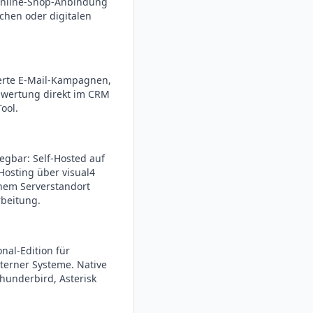
Online-Shop-Anbindung
chen oder digitalen
erte E-Mail-Kampagnen,
swertung direkt im CRM
ool.
egbar: Self-Hosted auf
Hosting über visual4
hem Serverstandort
beitung.
nal-Edition für
terner Systeme. Native
Thunderbird, Asterisk