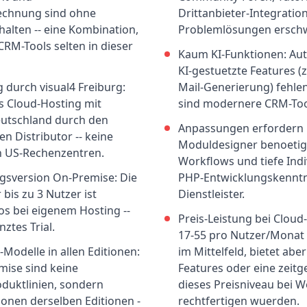
echnung sind ohne
Drittanbieter-Integratio
alten -- eine Kombination,
Problemlösungen erschw
CRM-Tools selten in dieser
Kaum KI-Funktionen: Au
KI-gestuetzte Features (z
 durch visual4 Freiburg:
Mail-Generierung) fehlen
 Cloud-Hosting mit
sind modernere CRM-Tool
eutschland durch den
Anpassungen erfordern E
en Distributor -- keine
Moduldesigner benoeti
n US-Rechenzentren.
Workflows und tiefe Indi
egsversion On-Premise: Die
PHP-Entwicklungskenntn
 bis zu 3 Nutzer ist
Dienstleister.
os bei eigenem Hosting --
Preis-Leistung bei Cloud
nztes Trial.
17-55 pro Nutzer/Monat 
Modelle in allen Editionen:
im Mittelfeld, bietet ab
ise sind keine
Features oder eine zeit
duktlinien, sondern
dieses Preisniveau bei 
ionen derselben Editionen -
rechtfertigen wuerden.