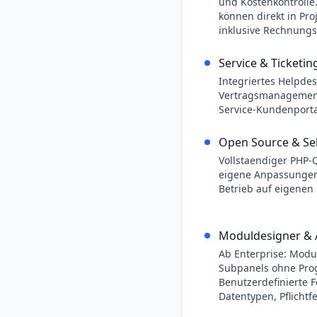
und Kostenkontroll
können direkt in Pr
inklusive Rechnung
Service & Ticketin
Integriertes Helpdes
Vertragsmanagement,
Service-Kundenportal
Open Source & Sel
Vollstaendiger PHP-
eigene Anpassungen
Betrieb auf eigenen
Moduldesigner &
Ab Enterprise: Modul
Subpanels ohne Pro
Benutzerdefinierte 
Datentypen, Pflichtf