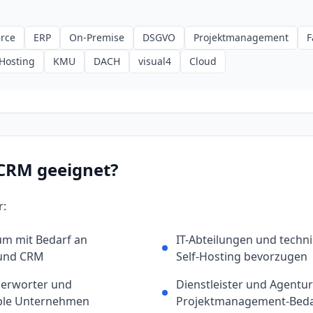
rce
ERP
On-Premise
DSGVO
Projektmanagement
F
-Hosting
KMU
DACH
visual4
Cloud
CRM
geeignet?
r:
m mit Bedarf an
IT-Abteilungen und techni
 und CRM
Self-Hosting bevorzugen
erworter und
Dienstleister und Agentu
ble Unternehmen
Projektmanagement-Beda