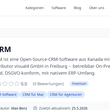
Kategorien
Software
Blog
Über uns
CRM
 ist eine Open-Source-CRM-Software aus Kanada m
ributor visual4 GmbH in Freiburg -- betreibbar On-Pr
d, DSGVO-konform, mit nativem ERP-Umfang.
0.0
(
0
Bewertungen)
Freemium
-Software
CRM für Mac
CRM für Agenturen
Autor:
Max Benz
Zuletzt aktualisiert:
25.5.2026