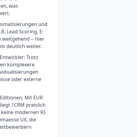
nen, was
ert.
tomatisierungen und
.B. Lead-Scoring, E-
 weitgehend -- hier
s deutlich weiter.
ntwickler: Trotz
gen komplexere
vidualisierungen
isse oder externe
-Editionen: Mit EUR
liegt 1CRM preislich
er keine modernen KI-
gemaesse UX, die
Wettbewerbern