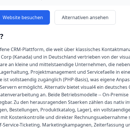
Website besuchen
Alternativen ansehen
?
offene CRM-Plattform, die weit über klassisches Kontaktma
Corp (Kanada) und in Deutschland vertrieben von der visu
tware an kleine und mittelstaendige Unternehmen, die neb
Lagerhaltung, Projektmanagement und Servicefaelle in ein
e ist vollstaendig zugänglich (PHP-Basis), was eigene Anpa
Servern ermöglicht. Alternativ bietet visual4 ein deutsches
enverarbeitung an. Beide Betriebsmodelle -- On-Premise u
uegbar. Zu den herausragenden Staerken zählen das nativ i
n, Bestellungen, Produktkatalog, Lager), ein vollstaendig
mit Kostenkontrolle und direkter Rechnungsuebernahme s
f-Service-Ticketing. Marketingkampagnen, Zeiterfassung u