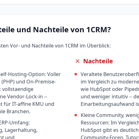
teile und Nachteile von
1CRM
?
gsten Vor- und Nachteile von
1CRM
im Überblick:
Nachteile
elf-Hosting-Option: Voller
Veraltete Benutzeroberfl
 (PHP) und On-Premise-
im Vergleich zu moder
 vollstaendige
wie HubSpot oder Pipedri
ne Vendor-Lock-in --
und weniger intuitiv -- d
t für IT-affine KMU und
Einarbeitungsaufwand is
le Branchen.
Kleine Community, weni
r ERP-Umfang:
Ressourcen: Im Vergleic
, Lagerhaltung,
HubSpot gibt es deutlic
nt und
Community-Foren, Tutori