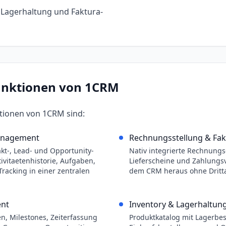
Lagerhaltung und Faktura-
unktionen von
1CRM
ktionen von
1CRM
sind:
anagement
Rechnungsstellung & Fak
kt-, Lead- und Opportunity-
Nativ integrierte Rechnungs
vitaetenhistorie, Aufgaben,
Lieferscheine und Zahlungsv
racking in einer zentralen
dem CRM heraus ohne Dritt
nt
Inventory & Lagerhaltun
n, Milestones, Zeiterfassung
Produktkatalog mit Lagerbe