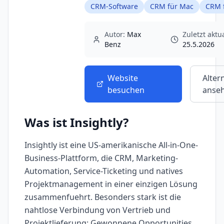
CRM-Software
CRM für Mac
CRM 
Autor:
Max
Zuletzt aktua
Benz
25.5.2026
Website
Alter
besuchen
anse
Was ist
Insightly
?
Insightly ist eine US-amerikanische All-in-One-
Business-Plattform, die CRM, Marketing-
Automation, Service-Ticketing und natives
Projektmanagement in einer einzigen Lösung
zusammenfuehrt. Besonders stark ist die
nahtlose Verbindung von Vertrieb und
Projektlieferung: Gewonnene Opportunities