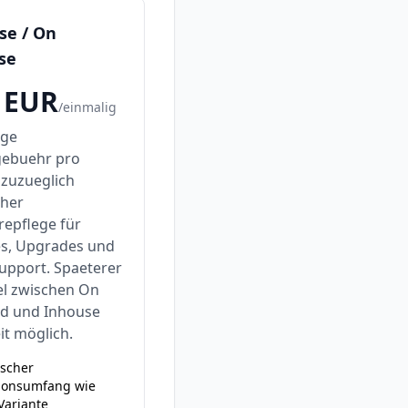
se / On
se
EUR
/
einmalig
ige
gebuehr pro
 zuzueglich
cher
repflege für
s, Upgrades und
upport. Spaeterer
l zwischen On
 und Inhouse
it möglich.
ischer
ionsumfang wie
Variante