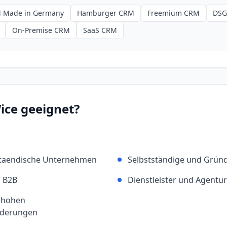
 Made in Germany
Hamburger CRM
Freemium CRM
DSG
On-Premise CRM
SaaS CRM
ice
geeignet?
:
lstaendische Unternehmen
Selbstständige und Grün
m B2B
Dienstleister und Agentu
 hohen
rderungen