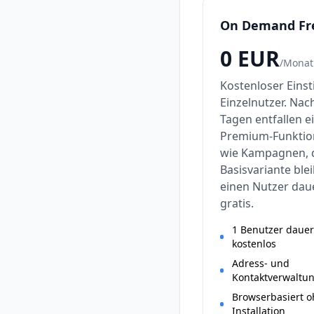
On Demand Fr
0
EUR
/
Monat
Kostenloser Einst
Einzelnutzer. Nac
Tagen entfallen e
Premium-Funkti
wie Kampagnen, 
Basisvariante blei
einen Nutzer dau
gratis.
1 Benutzer dauer
kostenlos
Adress- und
Kontaktverwaltu
Browserbasiert 
Installation