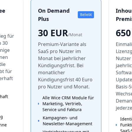
ee
On Demand
Inhou
Beliebt
Plus
Premi
30
EUR
650
/
Monat
ieg für
h 30
Premium-Variante als
Einmal
inige
SaaS pro Nutzer im
Lizenz
onen
Monat bei jaehrlicher
Nutzer
die
Kündigungsfrist. Bei
jaehrli
bt für
monatlicher
Softwa
erhaft
Kündigungsfrist 40 Euro
Update
pro Nutzer und Monat.
Basis-S
Wechse
haft
Alle Wice CRM Module für
Demand
Marketing, Vertrieb,
jederze
Service und Faktura
ng
Kampagnen- und
Ident
Newsletter-Management
ohne
Funkt
SaaS-
Vertriebssteuerung mit