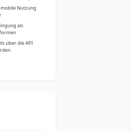
, mobile Nutzung
r
ingung als
tformen
ls über die API
erden