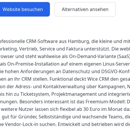
Website besuchen
Alternativen ansehen
ofessionelle CRM-Software aus Hamburg, die kleine und mi
eting, Vertrieb, Service und Faktura unterstützt. Die we
Browser und steht wahlweise als On-Demand-Variante (SaaS
ls On-Premise-Installation auf einem eigenen Linux-Serve
 die hohen Anforderungen an Datenschutz und DSGVO-Konfo
n an ihr CRM stellen. Funktional deckt Wice CRM den ges
on der Adress- und Kontaktverwaltung über Kampagnen, N
is hin zu Ticketsystem, Projektmanagement und integriert
ungen. Besonders interessant ist das Freemium-Modell: De
 weitere Nutzer lassen sich flexibel ab 30 Euro im Monat 
 gut für Gründer, Selbstständige und wachsende Teams, die
 Vendor-Lock-in suchen. Entwickelt und betrieben wird di