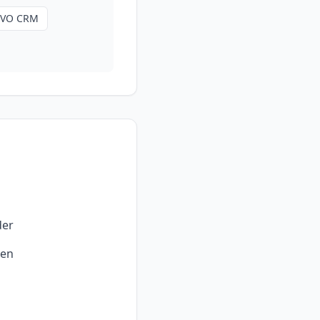
VO CRM
der
ren