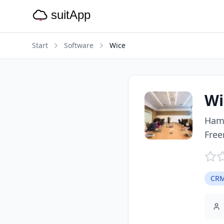
Start
Software
Wice
Wi
Hamb
Free
CRM