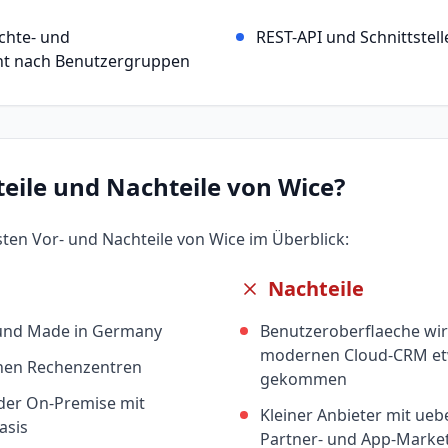
chte- und
REST-API und Schnittstell
t nach Benutzergruppen
teile und Nachteile von
Wice
?
gsten Vor- und Nachteile von
Wice
im Überblick:
Nachteile
nd Made in Germany
Benutzeroberflaeche wir
modernen Cloud-CRM etw
chen Rechenzentren
gekommen
der On-Premise mit
Kleiner Anbieter mit u
asis
Partner- und App-Marke