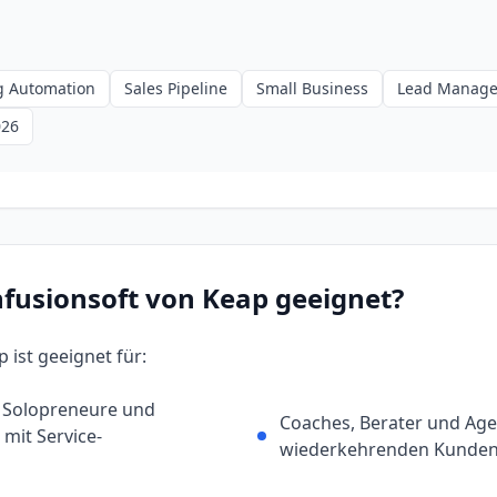
g Automation
Sales Pipeline
Small Business
Lead Manag
026
nfusionsoft von Keap
geeignet?
ap
ist geeignet für:
 Solopreneure und
Coaches, Berater und Age
mit Service-
wiederkehrenden Kunden