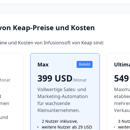
 von Keap
-Preise und Kosten
läne und Kosten von
Infusionsoft von Keap
sind:
Max
Ultim
Beliebt
399
USD
549
Monat
/
Monat
Vollwertige Sales- und
Maxima
d
Marketing-Automation
etabli
hmen
für wachsende
mehre
Kleinunternehmen.
Verkau
 und
2 Nutzer inklusive,
3 Nutz
weitere Nutzer ab 29 USD
weite