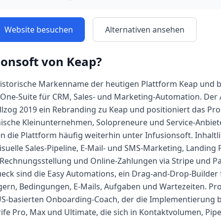
Website besuchen
Alternativen ansehen
ionsoft von Keap
?
 historische Markenname der heutigen Plattform Keap und be
in-One-Suite für CRM, Sales- und Marketing-Automation. Der
llzog 2019 ein Rebranding zu Keap und positioniert das Prod
nische Kleinunternehmen, Solopreneure und Service-Anbie
die Plattform häufig weiterhin unter Infusionsoft. Inhaltl
suelle Sales-Pipeline, E-Mail- und SMS-Marketing, Landing 
Rechnungsstellung und Online-Zahlungen via Stripe und Pay
eck sind die Easy Automations, ein Drag-and-Drop-Builder
ern, Bedingungen, E-Mails, Aufgaben und Wartezeiten. Pro
US-basierten Onboarding-Coach, der die Implementierung b
ife Pro, Max und Ultimate, die sich in Kontaktvolumen, Pipe