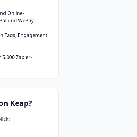
nd Online-
yPal und WePay
von Tags, Engagement
 5.000 Zapier-
von Keap
?
ick: