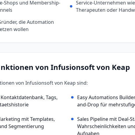
ce-Shops und Membership-
Service-Unternehmen wie 
unnels
Therapeuten oder Handw
Gründer, die Automation
etzen wollen
unktionen von
Infusionsoft von Keap
ktionen von
Infusionsoft von Keap
sind:
 Kontaktdatenbank, Tags,
Easy Automations Builder
taetshistorie
and-Drop für mehrstufi
arketing mit Templates,
Sales Pipeline mit Deal-S
 und Segmentierung
Wahrscheinlichkeiten un
Aufgaben