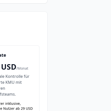
ate
USD
/
Monat
le Kontrolle für
erte KMU mit
ren
fsteams.
er inklusive,
re Nutzer ab 29 USD