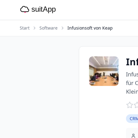
Start
Software
Infusionsoft von Keap
In
Infu
für 
Klei
CRM