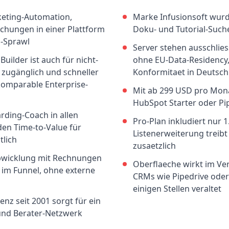
keting-Automation,
Marke Infusionsoft wurd
chungen in einer Plattform
Doku- und Tutorial-Such
l-Sprawl
Server stehen ausschlies
uilder ist auch für nicht-
ohne EU-Data-Residency
 zugänglich und schneller
Konformitaet in Deutsch
 komparable Enterprise-
Mit ab 299 USD pro Monat
HubSpot Starter oder Pi
rding-Coach in allen
Pro-Plan inkludiert nur 1
den Time-to-Value für
Listenerweiterung treibt
tlich
zusaetzlich
bwicklung mit Rechnungen
Oberflaeche wirkt im Ve
t im Funnel, ohne externe
CRMs wie Pipedrive oder 
einigen Stellen veraltet
nz seit 2001 sorgt für ein
und Berater-Netzwerk