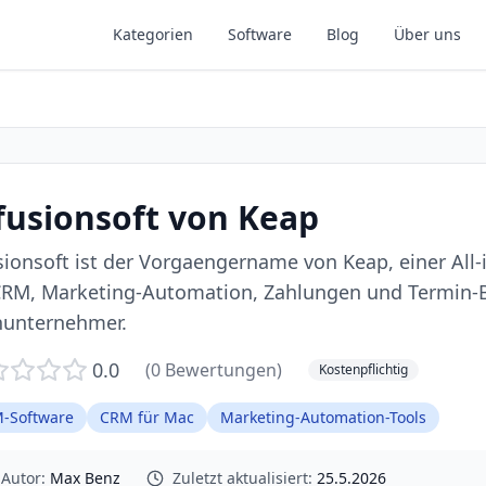
Kategorien
Software
Blog
Über uns
fusionsoft von Keap
sionsoft ist der Vorgaengername von Keap, einer All
CRM, Marketing-Automation, Zahlungen und Termin-
nunternehmer.
0.0
(
0
Bewertungen)
Kostenpflichtig
-Software
CRM für Mac
Marketing-Automation-Tools
Autor:
Max Benz
Zuletzt aktualisiert:
25.5.2026