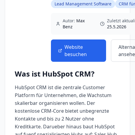
Lead Management Software
CRM für
Autor:
Max
Zuletzt aktuali
Benz
25.5.2026
Website
Alterna
besuchen
anseh
Was ist
HubSpot CRM
?
HubSpot CRM ist die zentrale Customer
Platform für Unternehmen, die Wachstum
skalierbar organisieren wollen. Der
kostenlose CRM-Core bietet unbegrenzte
Kontakte und bis zu 2 Nutzer ohne
Kreditkarte. Darueber hinaus baut HubSpot
auf fuenf spezialisierten Hubs auf: Sales Hub