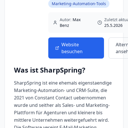
Marketing-Automation-Tools
Autor:
Max
Zuletzt aktua
Benz
25.5.2026
Website
Alter
besuchen
anse
Was ist
SharpSpring
?
SharpSpring ist eine ehemals eigenstaendige
Marketing-Automation- und CRM-Suite, die
2021 von Constant Contact uebernommen
wurde und seither als Sales- und Marketing-
Plattform für Agenturen und kleinere bis
mittlere Unternehmen weitergefuehrt wird.
Die Software vereint E-Mail-Marketing,