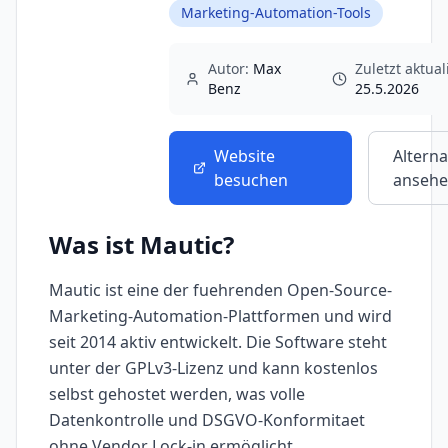
Marketing-Automation-Tools
Autor:
Max
Zuletzt aktuali
Benz
25.5.2026
Website
Alterna
besuchen
anseh
Was ist
Mautic
?
Mautic ist eine der fuehrenden Open-Source-
Marketing-Automation-Plattformen und wird
seit 2014 aktiv entwickelt. Die Software steht
unter der GPLv3-Lizenz und kann kostenlos
selbst gehostet werden, was volle
Datenkontrolle und DSGVO-Konformitaet
ohne Vendor Lock-in ermöglicht.