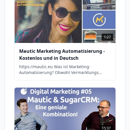
1:27
Mautic Marketing Automatisierung -
Kostenlos und in Deutsch
https://mautic.eu Was ist Marketing-
Automatisierung? Obwohl Vermarktungs
Automatisierung in den letzten Jahren immer
Bekannter wurde, ist der Einsatz von spezieller
Software aus wirtschaftlichen Gründen für
kleine und mittelständige Firmen eher selten.
Jetzt kann mit Mautic dieses Problem einfach
gelöst werden, denn Mautic ist kostenlos. Auf
https://mautic.eu zeigen wir Schritt für Schritt
was Sie mit Mautic Marketing-
Automatisierung erreichen und wie Sie diese
15:37