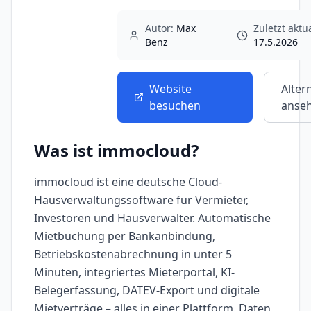
Autor:
Max
Zuletzt aktua
Benz
17.5.2026
Website
Alter
besuchen
anse
Was ist
immocloud
?
immocloud ist eine deutsche Cloud-
Hausverwaltungssoftware für Vermieter,
Investoren und Hausverwalter. Automatische
Mietbuchung per Bankanbindung,
Betriebskostenabrechnung in unter 5
Minuten, integriertes Mieterportal, KI-
Belegerfassung, DATEV-Export und digitale
Mietverträge – alles in einer Plattform. Daten