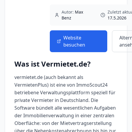
Autor:
Max
Zuletzt aktua
Benz
17.5.2026
Website
Alter
besuchen
anse
Was ist
Vermietet.de
?
vermietet.de (auch bekannt als
VermietenPlus) ist eine von ImmoScout24
betriebene Verwaltungsplattform speziell für
private Vermieter in Deutschland. Die
Software bündelt alle wesentlichen Aufgaben
der Immobilienverwaltung in einer zentralen
Oberfläche: von der Mietvertragserstellung
über die Nebenkostenabrechnung bis hin zur