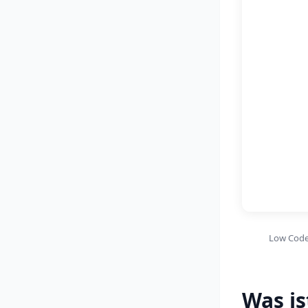
Low Code 
Was is