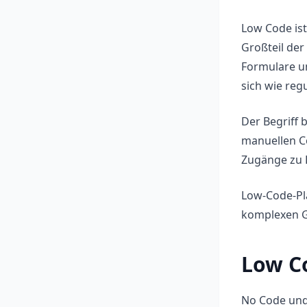
Low Code ist
Großteil der
Formulare un
sich wie reg
Der Begriff 
manuellen Co
Zugänge zu 
Low-Code-Pla
komplexen G
Low Co
No Code und