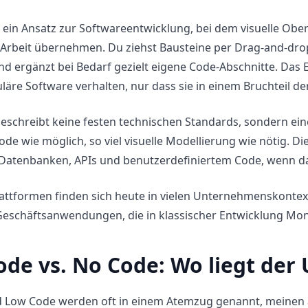
 ein Ansatz zur Softwareentwicklung, bei dem visuelle Ob
 Arbeit übernehmen. Du ziehst Bausteine per Drag-and-drop 
d ergänzt bei Bedarf gezielt eigene Code-Abschnitte. Das 
uläre Software verhalten, nur dass sie in einem Bruchteil de
beschreibt keine festen technischen Standards, sondern ei
de wie möglich, so viel visuelle Modellierung wie nötig. D
Datenbanken, APIs und benutzerdefiniertem Code, wenn das
ttformen finden sich heute in vielen Unternehmenskontext
eschäftsanwendungen, die in klassischer Entwicklung Mo
de vs. No Code: Wo liegt der
 Low Code werden oft in einem Atemzug genannt, meinen a