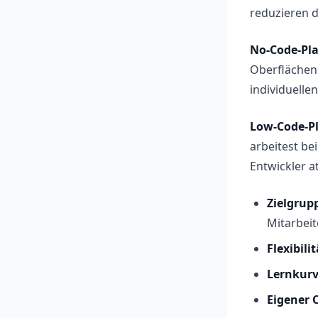
reduzieren 
No-Code-Pl
Oberflächen 
individuelle
Low-Code-P
arbeitest be
Entwickler at
Zielgrup
Mitarbei
Flexibilit
Lernkurv
Eigener 