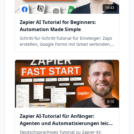
19:43
Zapier AI Tutorial for Beginners:
Automation Made Simple
Schritt-für-Schritt-Tutorial für Einsteiger: Zaps
erstellen, Google Forms mit Gmail verbinden,
KI-gestützte Automatisierungen aufbauen.
9:10
Zapier AI-Tutorial für Anfänger:
Agenten und Automatisierungen leicht
gemacht
Deutschsprachiges Tutorial zu Zapier-KI-