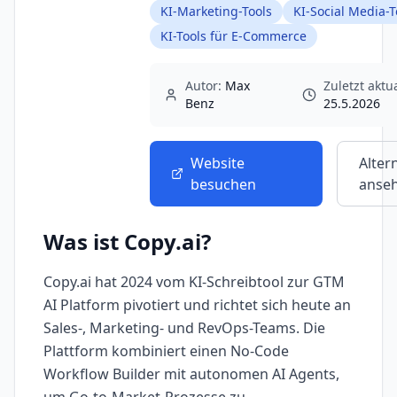
KI-Marketing-Tools
KI-Social Media-T
KI-Tools für E-Commerce
Autor:
Max
Zuletzt aktua
Benz
25.5.2026
Website
Alter
besuchen
anse
Was ist
Copy.ai
?
Copy.ai hat 2024 vom KI-Schreibtool zur GTM
AI Platform pivotiert und richtet sich heute an
Sales-, Marketing- und RevOps-Teams. Die
Plattform kombiniert einen No-Code
Workflow Builder mit autonomen AI Agents,