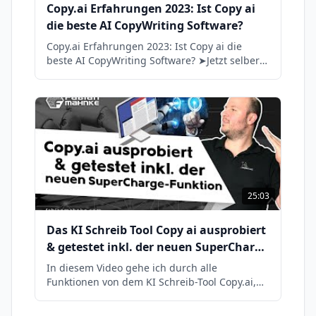
Copy.ai Erfahrungen 2023: Ist Copy ai
die beste AI CopyWriting Software?
Copy.ai Erfahrungen 2023: Ist Copy ai die
beste AI CopyWriting Software? ➤Jetzt selber
testen: https://www.seo-tech.de/go/copy Hier
kannst du meine Copy.ai Erfahrungen
nachlesen: https://www.seo-tech.de/copy-ai-
erfahrungen/ Abonniere unseren Kanal, damit
du nichts mehr verpasst: ➤
https://www.youtube.com/channel/UCLzwN5dEPsfZkm2
sub_confirmation=1 ➤ Kostenloses Gespräch
für mehr Tipps: https://www.seo-
tech.de/kennenlernen30min ------------------------
25:03
---------------------------------------------------------------
----------------------------------
Das KI Schreib Tool Copy ai ausprobiert
***********************************************
➤ Mehr Artikel dazu auf https://www.seo-
& getestet inkl. der neuen SuperCharge
tech.de Meine Tools: ➤ AIO, Content Analyse
Funktion! Hat was!
In diesem Video gehe ich durch alle
und Tracking: https://www.seo-
Funktionen von dem KI Schreib-Tool Copy.ai,
tech.de/go/seobility * ➤ AIO, Onpage &
welches mit der SuperCharge Funktion und
Offpage Analyse: https://www.seo-
weiteren Features ein paar USP's gegenüber
tech.de/go/pagerangers * ➤ Für die Keyword