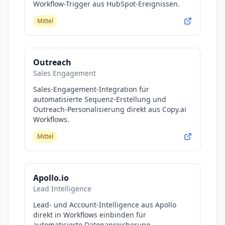
Workflow-Trigger aus HubSpot-Ereignissen.
Process through Blog post wizard? 00:55:50 -
How to create a blog post? 00:58:55 - Is there a
Mittel
risk of plagiarism in blog posts? 01:00:44 - Why
should you use Copy.ai? 01:01:15 - Try Copy.ai
for FREE! 01:01:32 - Show wrap up!
Outreach
Sales Engagement
Sales-Engagement-Integration für
automatisierte Sequenz-Erstellung und
Outreach-Personalisierung direkt aus Copy.ai
Workflows.
Mittel
Apollo.io
Lead Intelligence
Lead- und Account-Intelligence aus Apollo
direkt in Workflows einbinden für
automatisierte Datenanreicherung.