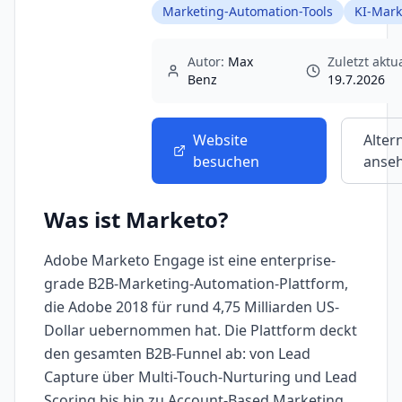
Marketing-Automation-Tools
KI-Mark
Autor:
Max
Zuletzt aktua
Benz
19.7.2026
Website
Alter
besuchen
anse
Was ist
Marketo
?
Adobe Marketo Engage ist eine enterprise-
grade B2B-Marketing-Automation-Plattform,
die Adobe 2018 für rund 4,75 Milliarden US-
Dollar uebernommen hat. Die Plattform deckt
den gesamten B2B-Funnel ab: von Lead
Capture über Multi-Touch-Nurturing und Lead
Scoring bis hin zu Account-Based Marketing