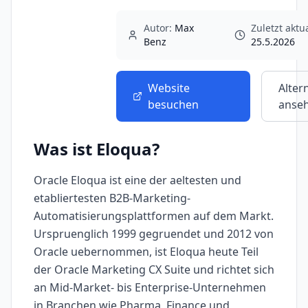
Autor:
Max
Zuletzt aktua
Benz
25.5.2026
Website
Alter
besuchen
anse
Was ist
Eloqua
?
Oracle Eloqua ist eine der aeltesten und
etabliertesten B2B-Marketing-
Automatisierungsplattformen auf dem Markt.
Urspruenglich 1999 gegruendet und 2012 von
Oracle uebernommen, ist Eloqua heute Teil
der Oracle Marketing CX Suite und richtet sich
an Mid-Market- bis Enterprise-Unternehmen
in Branchen wie Pharma, Finance und