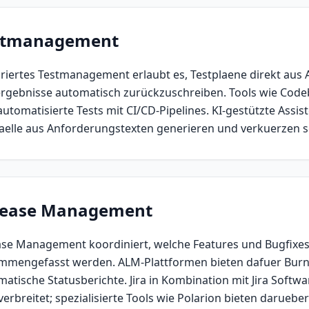
stmanagement
griertes Testmanagement erlaubt es, Testplaene direkt au
ergebnisse automatisch zurückzuschreiben. Tools wie Cod
utomatisierte Tests mit CI/CD-Pipelines. KI-gestützte Assi
faelle aus Anforderungstexten generieren und verkuerzen s
lease Management
ase Management koordiniert, welche Features und Bugfixes
mmengefasst werden. ALM-Plattformen bieten dafuer Burn
atische Statusberichte. Jira in Kombination mit Jira Softw
verbreitet; spezialisierte Tools wie Polarion bieten darueb