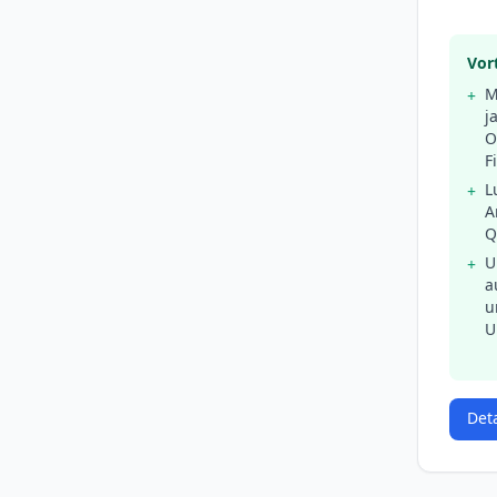
Vort
M
+
j
O
F
L
+
A
Q
U
+
a
u
U
Det