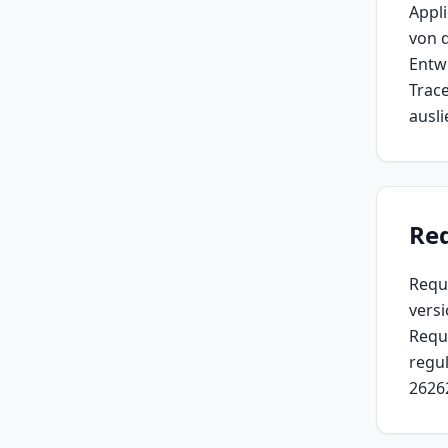
Appl
von 
Entw
Trace
ausli
Re
Requ
versi
Requ
regu
26262