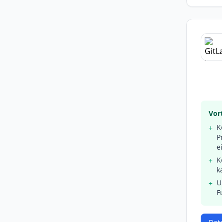
Vort
K
+
P
e
K
+
k
U
+
F