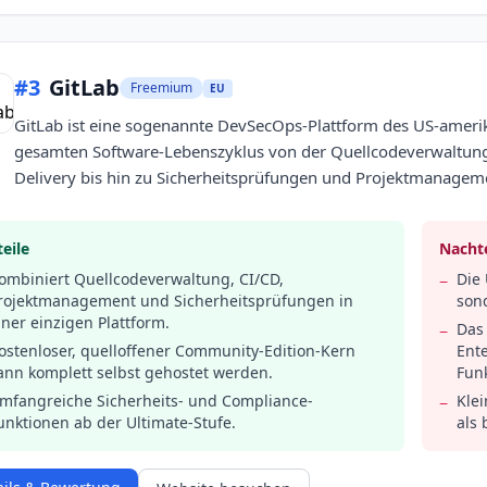
#
3
GitLab
Freemium
EU
GitLab ist eine sogenannte DevSecOps-Plattform des US-ameri
gesamten Software-Lebenszyklus von der Quellcodeverwaltung
Delivery bis hin zu Sicherheitsprüfungen und Projektmanagem
eile
Nachte
ombiniert Quellcodeverwaltung, CI/CD,
Die 
−
rojektmanagement und Sicherheitsprüfungen in
son
iner einzigen Plattform.
Das
−
ostenloser, quelloffener Community-Edition-Kern
Ente
ann komplett selbst gehostet werden.
Funk
mfangreiche Sicherheits- und Compliance-
Kle
−
unktionen ab der Ultimate-Stufe.
als 