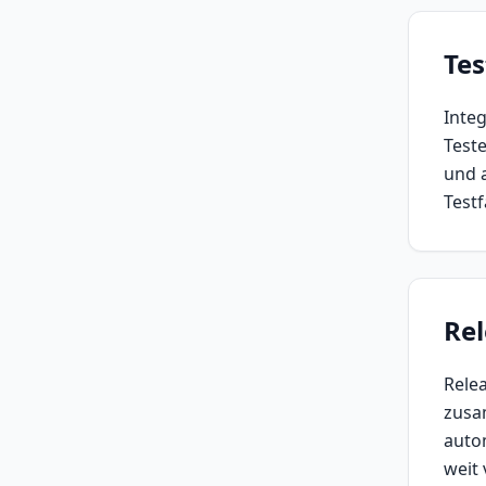
Te
Inte
Test
und a
Test
Re
Rele
zusa
autom
weit 