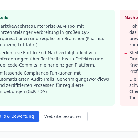
eile
Nachte
arktbewaehrtes Enterprise-ALM-Tool mit
Hoh
−
ahrzehntelanger Verbreitung in großen QA-
das
rganisationen und regulierten Branchen (Pharma,
unwi
inanzen, Luftfahrt).
kom
ueckenlose End-to-End-Nachverfolgbarkeit von
Stei
−
nforderungen über Testfaelle bis zu Defekten und
Einr
uellcode-Commits in einer einzigen Plattform.
Know
Prof
mfassende Compliance-Funktionen mit
utomatisierten Audit-Trails, Genehmigungsworkflows
Die 
−
nd zertifizierten Prozessen für regulierte
sch
mgebungen (GxP, FDA).
Cli
Tool
ails & Bewertung
Website besuchen