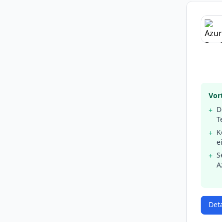
Vort
D
+
T
K
+
e
S
+
A
Det