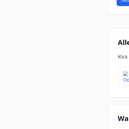
Det
All
Klick
Was