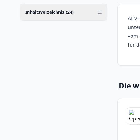
Inhaltsverzeichnis (
24
)
ALM-
unte
vom e
für 
Die w