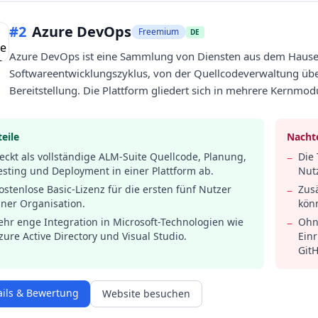
#
2
Azure DevOps
Freemium
DE
Azure DevOps ist eine Sammlung von Diensten aus dem Hause
Softwareentwicklungszyklus, von der Quellcodeverwaltung über
Bereitstellung. Die Plattform gliedert sich in mehrere Kernmo
eile
Nachte
eckt als vollständige ALM-Suite Quellcode, Planung,
Die 
−
esting und Deployment in einer Plattform ab.
Nutz
ostenlose Basic-Lizenz für die ersten fünf Nutzer
Zusä
−
iner Organisation.
kön
ehr enge Integration in Microsoft-Technologien wie
Ohn
−
zure Active Directory und Visual Studio.
Einr
Git
ails & Bewertung
Website besuchen