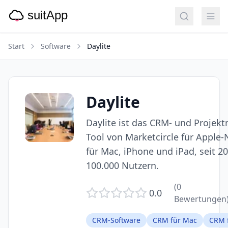
Start
Software
Daylite
Daylite
Daylite ist das CRM- und Proje
Tool von Marketcircle für Apple-N
für Mac, iPhone und iPad, seit 2
100.000 Nutzern.
(
0
0.0
Bewertungen
CRM-Software
CRM für Mac
CRM 