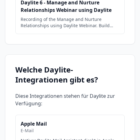
Daylite 6 - Manage and Nurture
Relationships Webinar using Daylite
Recording of the Manage and Nurture
Relationships using Daylite Webinar. Build
stronger relationships with customers,
prospects, and vendors. Learn how to use
Daylite to keep track of follow ups and
remember important details as you expand
your network. -Keep your word by tracking
commitments -Remembering to follow up with
Welche
Daylite
-
reminders -Build a process for driving repeat
business
Integrationen gibt es?
Diese Integrationen stehen für
Daylite
zur
Verfügung:
Apple Mail
E-Mail