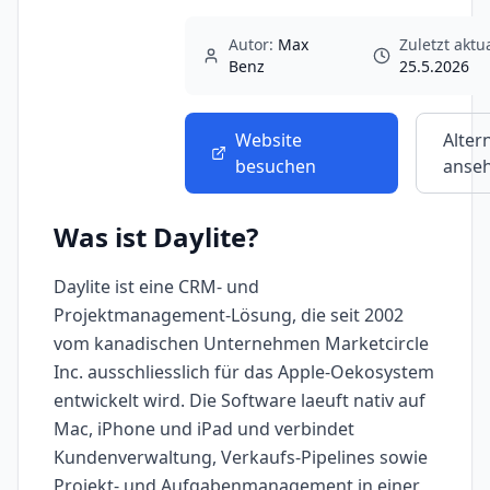
Autor:
Max
Zuletzt aktua
Benz
25.5.2026
Website
Alter
besuchen
anse
Was ist
Daylite
?
Daylite ist eine CRM- und
Projektmanagement-Lösung, die seit 2002
vom kanadischen Unternehmen Marketcircle
Inc. ausschliesslich für das Apple-Oekosystem
entwickelt wird. Die Software laeuft nativ auf
Mac, iPhone und iPad und verbindet
Kundenverwaltung, Verkaufs-Pipelines sowie
Projekt- und Aufgabenmanagement in einer