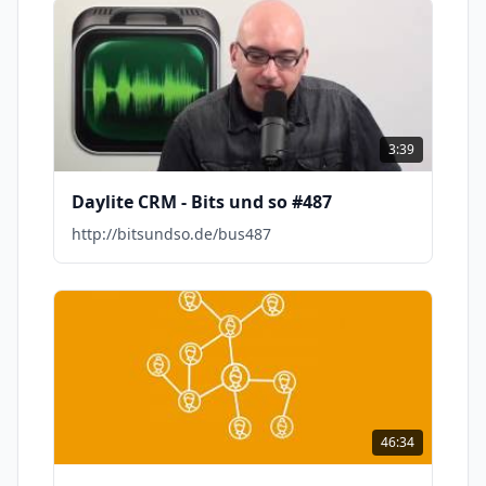
3:39
Daylite CRM - Bits und so #487
http://bitsundso.de/bus487
46:34