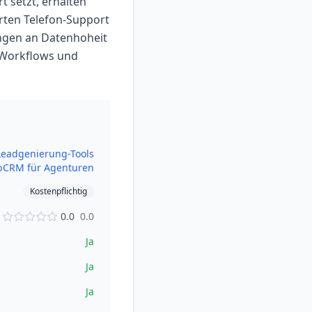
t setzt, erhalten
rten Telefon-Support
ngen an Datenhoheit
 Workflows und
Leadgenierung-Tools
b
CRM für Agenturen
Kostenpflichtig
0.0
0.0
Ja
Ja
Ja