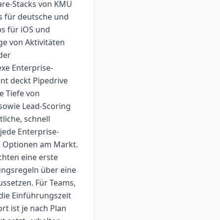
ware-Stacks von KMU
as für deutsche und
s für iOS und
ge von Aktivitäten
der
xe Enterprise-
t deckt Pipedrive
e Tiefe von
 sowie Lead-Scoring
liche, schnell
jede Enterprise-
en Optionen am Markt.
hten eine erste
ungsregeln über eine
ussetzen. Für Teams,
die Einführungszeit
 ist je nach Plan