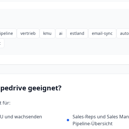
ipeline
vertrieb
kmu
ai
estland
email-sync
auto
t
ipedrive
geeignet?
 für:
MU und wachsenden
Sales-Reps und Sales Man
Pipeline-Übersicht