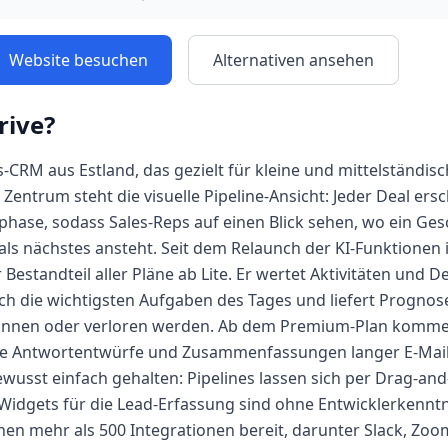
Website besuchen
Alternativen ansehen
rive
?
es-CRM aus Estland, das gezielt für kleine und mittelständi
Zentrum steht die visuelle Pipeline-Ansicht: Jeder Deal ersch
hase, sodass Sales-Reps auf einen Blick sehen, wo ein Ges
als nächstes ansteht. Seit dem Relaunch der KI-Funktionen i
 Bestandteil aller Pläne ab Lite. Er wertet Aktivitäten und De
sch die wichtigsten Aufgaben des Tages und liefert Prognos
nnen oder verloren werden. Ab dem Premium-Plan kommen 
die Antwortentwürfe und Zusammenfassungen langer E-Mail-
bewusst einfach gehalten: Pipelines lassen sich per Drag-an
idgets für die Lead-Erfassung sind ohne Entwicklerkenntni
en mehr als 500 Integrationen bereit, darunter Slack, Zoom