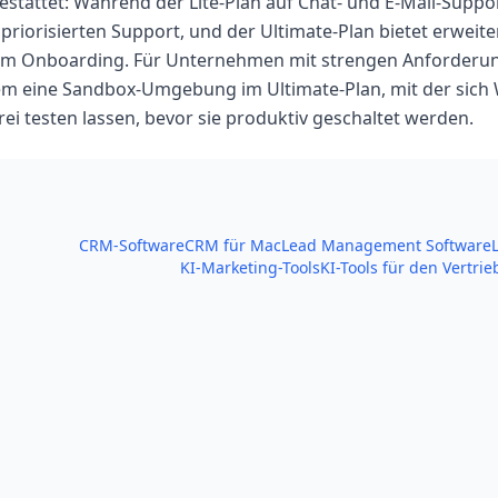
estattet: Während der Lite-Plan auf Chat- und E-Mail-Suppor
iorisierten Support, und der Ultimate-Plan bietet erweite
hem Onboarding. Für Unternehmen mit strengen Anforderu
dem eine Sandbox-Umgebung im Ultimate-Plan, mit der sich
rei testen lassen, bevor sie produktiv geschaltet werden.
CRM-Software
CRM für Mac
Lead Management Software
KI-Marketing-Tools
KI-Tools für den Vertrie