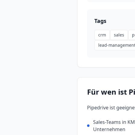
Tags
crm
sales
p
lead-managemen
Für wen ist
P
Pipedrive
ist geeignet
Sales-Teams in K
Unternehmen