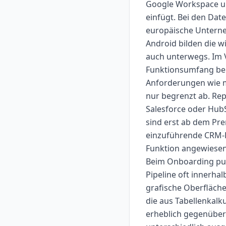
Google Workspace un
einfügt. Bei den Dat
europäische Unterneh
Android bilden die w
auch unterwegs. Im V
Funktionsumfang bei 
Anforderungen wie m
nur begrenzt ab. Repo
Salesforce oder Hub
sind erst ab dem Pre
einzuführende CRM-Lö
Funktion angewiesen 
Beim Onboarding punk
Pipeline oft innerha
grafische Oberfläche
die aus Tabellenkalk
erheblich gegenüber