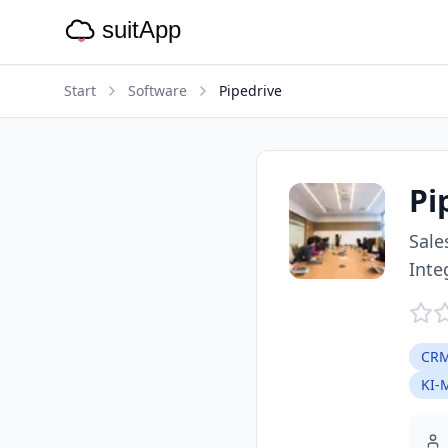
Start
Software
Pipedrive
Pi
Sale
Inte
CRM
KI-