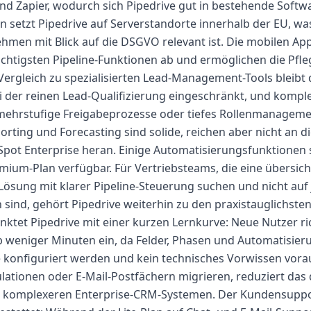
d Zapier, wodurch sich Pipedrive gut in bestehende Soft
en setzt Pipedrive auf Serverstandorte innerhalb der EU, w
men mit Blick auf die DSGVO relevant ist. Die mobilen App
ichtigsten Pipeline-Funktionen ab und ermöglichen die Pfle
ergleich zu spezialisierten Lead-Management-Tools bleibt 
der reinen Lead-Qualifizierung eingeschränkt, und komple
ehrstufige Freigabeprozesse oder tiefes Rollenmanagemen
rting und Forecasting sind solide, reichen aber nicht an di
Spot Enterprise heran. Einige Automatisierungsfunktionen
mium-Plan verfügbar. Für Vertriebsteams, die eine übersicht
sung mit klarer Pipeline-Steuerung suchen und nicht auf 
sind, gehört Pipedrive weiterhin zu den praxistauglichst
tet Pipedrive mit einer kurzen Lernkurve: Neue Nutzer ric
lb weniger Minuten ein, da Felder, Phasen und Automatisier
 konfiguriert werden und kein technisches Vorwissen vora
ulationen oder E-Mail-Postfächern migrieren, reduziert das 
 komplexeren Enterprise-CRM-Systemen. Der Kundensupport