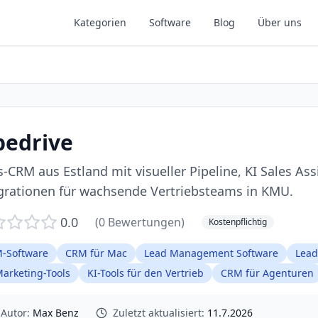
Kategorien
Software
Blog
Über uns
pedrive
s-CRM aus Estland mit visueller Pipeline, KI Sales As
grationen für wachsende Vertriebsteams in KMU.
0.0
(
0
Bewertungen)
Kostenpflichtig
-Software
CRM für Mac
Lead Management Software
Lead
Marketing-Tools
KI-Tools für den Vertrieb
CRM für Agenturen
Autor:
Max Benz
Zuletzt aktualisiert:
11.7.2026