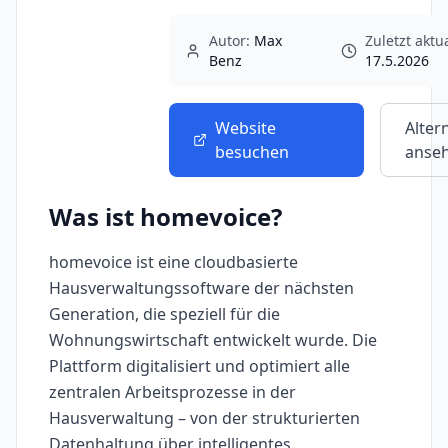
Autor:
Max
Zuletzt aktua
Benz
17.5.2026
Website
Alter
besuchen
anse
Was ist
homevoice
?
homevoice ist eine cloudbasierte
Hausverwaltungssoftware der nächsten
Generation, die speziell für die
Wohnungswirtschaft entwickelt wurde. Die
Plattform digitalisiert und optimiert alle
zentralen Arbeitsprozesse in der
Hausverwaltung – von der strukturierten
Datenhaltung über intelligentes