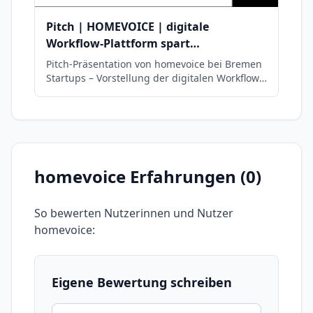
Pitch | HOMEVOICE | digitale
Workflow-Plattform spart
Hausverwalter:innen Zeit für´s
Pitch-Präsentation von homevoice bei Bremen
Wesentliche!
Startups – Vorstellung der digitalen Workflow-
Plattform für Hausverwaltungen.
homevoice
Erfahrungen (
0
)
So bewerten Nutzerinnen und Nutzer
homevoice
:
Eigene Bewertung schreiben