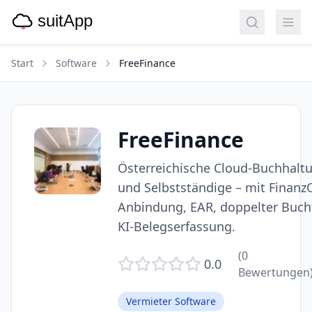
Start
Software
FreeFinance
FreeFinance
Österreichische Cloud-Buchhalt
und Selbstständige – mit Finanz
Anbindung, EAR, doppelter Buc
KI-Belegserfassung.
(
0
0.0
Bewertungen
Vermieter Software