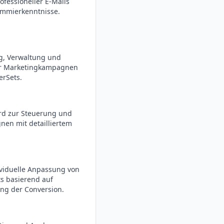
ofessioneller E-Mails
ammierkenntnisse.
g, Verwaltung und
er Marketingkampagnen
rSets.
rd zur Steuerung und
nen mit detailliertem
ividuelle Anpassung von
ts basierend auf
ng der Conversion.