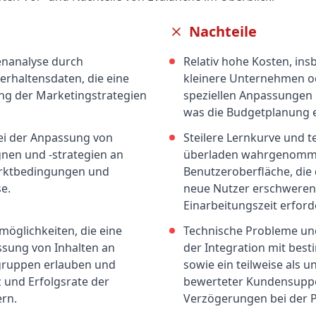
Nachteile
enanalyse durch
Relativ hohe Kosten, ins
rhaltensdaten, die eine
kleinere Unternehmen od
ung der Marketingstrategien
speziellen Anpassungen
was die Budgetplanung 
bei der Anpassung von
Steilere Lernkurve und te
en und -strategien an
überladen wahrgenom
rktbedingungen und
Benutzeroberfläche, die 
e.
neue Nutzer erschweren
Einarbeitungszeit erford
möglichkeiten, die eine
Technische Probleme und
sung von Inhalten an
der Integration mit be
lgruppen erlauben und
sowie ein teilweise als u
z und Erfolgsrate der
bewerteter Kundensuppo
rn.
Verzögerungen bei der 