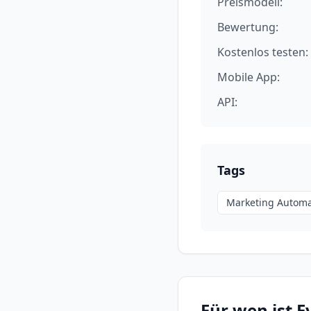
Preismodell:
Bewertung:
Kostenlos testen:
Mobile App:
API:
Tags
Marketing Automa
Für wen ist
E