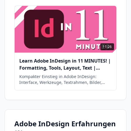
Bilder und Ausgabe.
11:26
Learn Adobe InDesign in 11 MINUTES! |
Formatting, Tools, Layout, Text |
Beginner Basics
Kompakter Einstieg in Adobe InDesign:
Interface, Werkzeuge, Textrahmen, Bilder,
Ebenen, Musterseiten und Export in unter 12
Minuten.
Adobe InDesign
Erfahrungen