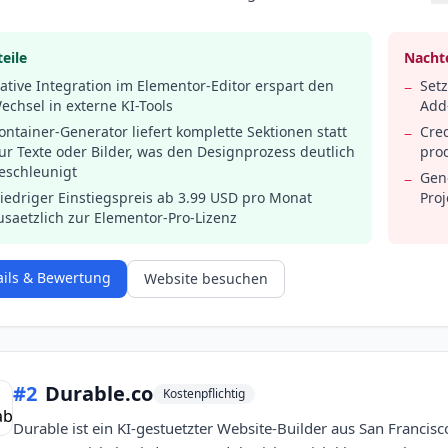
eile
Nachte
ative Integration im Elementor-Editor erspart den
Setz
−
echsel in externe KI-Tools
Add-
ontainer-Generator liefert komplette Sektionen statt
Cred
−
ur Texte oder Bilder, was den Designprozess deutlich
pro
eschleunigt
Gen
−
iedriger Einstiegspreis ab 3.99 USD pro Monat
Pro
usaetzlich zur Elementor-Pro-Lizenz
ails & Bewertung
Website besuchen
#
2
Durable.co
Kostenpflichtig
Durable ist ein KI-gestuetzter Website-Builder aus San Francis