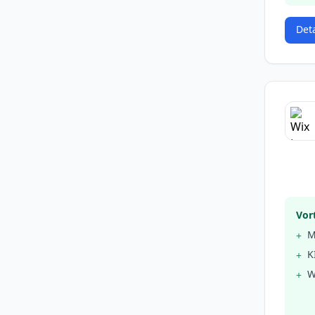
Det
Vort
M
+
K
+
W
+