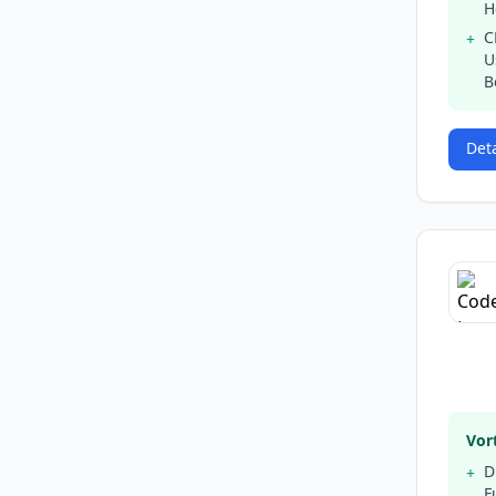
H
C
+
U
B
Det
Vort
D
+
F