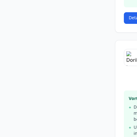
Det
Vort
D
+
m
b
U
+
i