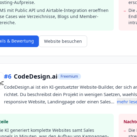
osting-Aufpreise.
ers
MS mit Public API und Airtable-Integration eroeffnen
Die 
−
se Cases wie Verzeichnisse, Blogs und Member-
End
ereiche.
intr
ails & Bewertung
Website besuchen
#
6
CodeDesign.ai
Freemium
CodeDesign.ai ist ein KI-gestuetzter Website-Builder, der sich
richtet. Du beschreibst dein Projekt in wenigen Saetzen, waehlst
responsive Website, Landingpage oder einen Sales…
mehr les
eile
Nachte
ie KI generiert komplette Websites samt Sales
Die 
−
unnels in Minuten, was den Aufbau von Kampagnen-
str