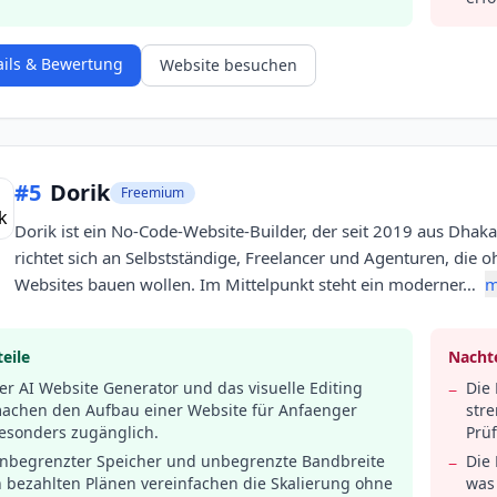
ails & Bewertung
Website besuchen
#
5
Dorik
Freemium
Dorik ist ein No-Code-Website-Builder, der seit 2019 aus Dhaka
richtet sich an Selbstständige, Freelancer und Agenturen, die
Websites bauen wollen. Im Mittelpunkt steht ein moderner…
m
eile
Nachte
er AI Website Generator und das visuelle Editing
Die 
−
achen den Aufbau einer Website für Anfaenger
str
esonders zugänglich.
Prü
nbegrenzter Speicher und unbegrenzte Bandbreite
Die 
−
n bezahlten Plänen vereinfachen die Skalierung ohne
was