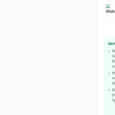
Vort
N
+
G
E
n
H
+
n
d
D
+
(
S