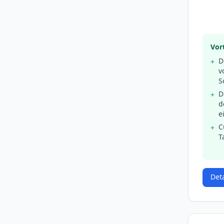
Vort
D
+
v
S
D
+
d
e
C
+
T
Det