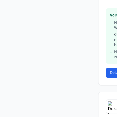
Vort
N
+
W
C
+
n
b
N
+
z
Det