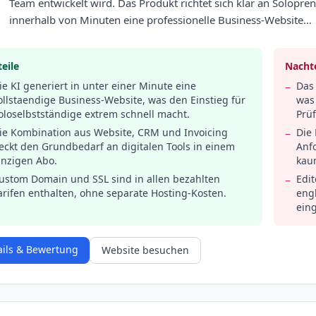
Team entwickelt wird. Das Produkt richtet sich klar an Solopren
innerhalb von Minuten eine professionelle Business-Website…
eile
Nachte
ie KI generiert in unter einer Minute eine
Das 
−
ollstaendige Business-Website, was den Einstieg für
was
oloselbstständige extrem schnell macht.
Prüf
ie Kombination aus Website, CRM und Invoicing
Die 
−
eckt den Grundbedarf an digitalen Tools in einem
Anf
inzigen Abo.
kau
ustom Domain und SSL sind in allen bezahlten
Edi
−
arifen enthalten, ohne separate Hosting-Kosten.
engl
ein
ails & Bewertung
Website besuchen