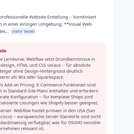
rofessionelle Website-Erstellung -- kombiniert
en in einer einzigen Umgebung. **Visual Web-
ites…
mehr lesen
ile
le Lernkurve: Webflow setzt Grundkenntnisse in
design, HTML und CSS voraus -- für absolute
steiger ohne Design-Hintergrund deutlich
werer als Wix oder Squarespace.
m Add-on Pricing: E-Commerce-Funktionen sind
t in Standard-Site-Plans enthalten und erfordern
rate Konfiguration -- für komplexe Shops sind
ialisierte Lösungen wie Shopify besser geeignet.
Server: Webflow hostet primaer in den USA (San
cisco) -- europaeische Server-Standorte sind nicht
ndardmaessig verfuegbar, was für DSGVO-sensible
ernehmen relevant ist.