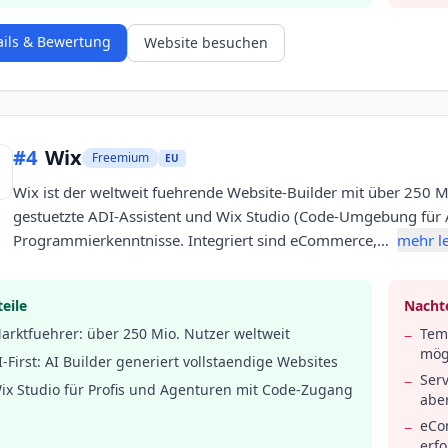
ails & Bewertung
Website besuchen
#
4
Wix
Freemium
EU
Wix ist der weltweit fuehrende Website-Builder mit über 250 M
gestuetzte ADI-Assistent und Wix Studio (Code-Umgebung für 
Programmierkenntnisse. Integriert sind eCommerce,…
mehr l
eile
Nachte
arktfuehrer: über 250 Mio. Nutzer weltweit
Tem
−
mög
I-First: AI Builder generiert vollstaendige Websites
Serv
−
ix Studio für Profis und Agenturen mit Code-Zugang
abe
eCom
−
erfo