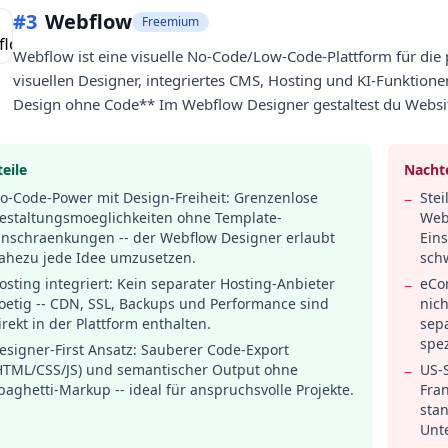
#
3
Webflow
Freemium
Webflow ist eine visuelle No-Code/Low-Code-Plattform für die p
visuellen Designer, integriertes CMS, Hosting und KI-Funktion
Design ohne Code** Im Webflow Designer gestaltest du Webs
eile
Nachte
o-Code-Power mit Design-Freiheit: Grenzenlose
Stei
−
estaltungsmoeglichkeiten ohne Template-
Web
inschraenkungen -- der Webflow Designer erlaubt
Ein
ahezu jede Idee umzusetzen.
sch
osting integriert: Kein separater Hosting-Anbieter
eCo
−
oetig -- CDN, SSL, Backups und Performance sind
nich
irekt in der Plattform enthalten.
sepa
spez
esigner-First Ansatz: Sauberer Code-Export
HTML/CSS/JS) und semantischer Output ohne
US-
−
paghetti-Markup -- ideal für anspruchsvolle Projekte.
Fran
sta
Unt