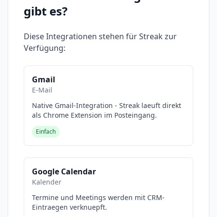
https://mailchi.mp/71ac3fcdbfdf/stewart-gauld
gibt es?
Let me know if you found this Streak CRM
tutorial helpful. Also, if you require any help or
support with your Streak, make sure to get in
Diese Integrationen stehen für
Streak
zur
touch with me today. Thanks for watching and
Verfügung:
enjoy! #streak #streaktutorial
Gmail
E-Mail
Native Gmail-Integration - Streak laeuft direkt
als Chrome Extension im Posteingang.
Einfach
Google Calendar
Kalender
Termine und Meetings werden mit CRM-
Eintraegen verknuepft.