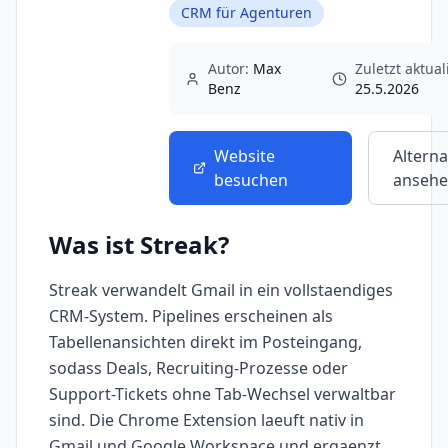
CRM für Agenturen
Autor:
Max
Zuletzt aktuali
Benz
25.5.2026
Website
Alterna
besuchen
anseh
Was ist
Streak
?
Streak verwandelt Gmail in ein vollstaendiges
CRM-System. Pipelines erscheinen als
Tabellenansichten direkt im Posteingang,
sodass Deals, Recruiting-Prozesse oder
Support-Tickets ohne Tab-Wechsel verwaltbar
sind. Die Chrome Extension laeuft nativ in
Gmail und Google Workspace und ergaenzt