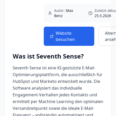
Autor:
Max
Zuletzt aktua
Benz
25.5.2026
Website
Alter
besuchen
anse
Was ist
Seventh Sense
?
Seventh Sense ist eine KI-gestützte E-Mail-
Optimierungsplattform, die ausschließlich für
HubSpot und Marketo entwickelt wurde. Die
Software analysiert das individuelle
Engagement-Verhalten jedes Kontakts und
ermittelt per Machine Learning den optimalen
Versandzeitpunkt sowie die ideale E-Mail-
Frequenz – vollständig automatisiert und