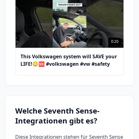
- ----- ----- ----- ----- ----- ----- ----- ----- ----- ----- ---
-- ----- ----- ----- ----- ----- ------ ----- #playstation
#shorts * alle Links die mit einem Stern
markiert sind, sind Affiliate Links/werbung
playstation 5 trick ps4 ps5 playstation sony,
schnelleres internet auf der playstation
0:20
This Volkswagen system will SAVE your
LIFE!😳🆘 #volkswagen #vw #safety
Welche
Seventh Sense
-
Integrationen gibt es?
Diese Integrationen stehen für
Seventh Sense