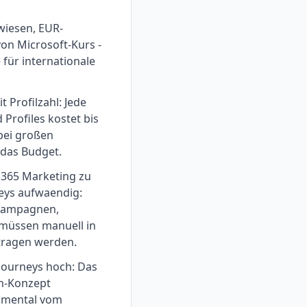
wiesen, EUR-
n Microsoft-Kurs -
 für internationale
t Profilzahl: Jede
 Profiles kostet bis
bei großen
 das Budget.
 365 Marketing zu
eys aufwaendig:
Kampagnen,
müssen manuell in
tragen werden.
 Journeys hoch: Das
ch-Konzept
damental vom