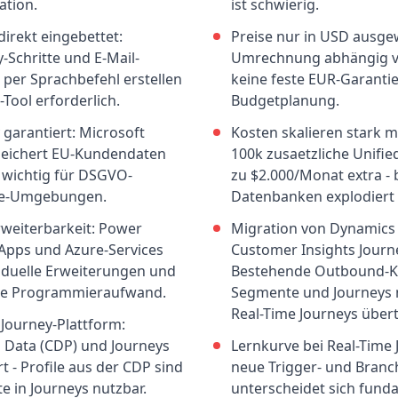
ation.
ist schwierig.
direkt eingebettet:
Preise nur in USD ausge
-Schritte und E-Mail-
Umrechnung abhängig vo
h per Sprachbefehl erstellen
keine feste EUR-Garantie
-Tool erforderlich.
Budgetplanung.
garantiert: Microsoft
Kosten skalieren stark mi
peichert EU-Kundendaten
100k zusaetzliche Unified
- wichtig für DSGVO-
zu $2.000/Monat extra - 
ise-Umgebungen.
Datenbanken explodiert
weiterbarkeit: Power
Migration von Dynamics
Apps und Azure-Services
Customer Insights Journ
iduelle Erweiterungen und
Bestehende Outbound-
ne Programmieraufwand.
Segmente und Journeys 
Real-Time Journeys über
 Journey-Plattform:
 Data (CDP) und Journeys
Lernkurve bei Real-Time
rt - Profile aus der CDP sind
neue Trigger- und Bran
e in Journeys nutzbar.
unterscheidet sich fun