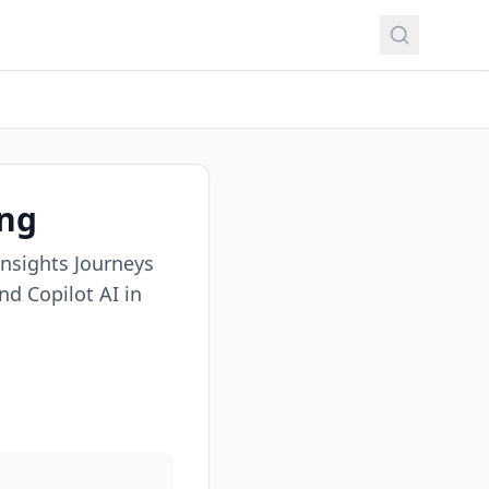
ing
nsights Journeys
nd Copilot AI in