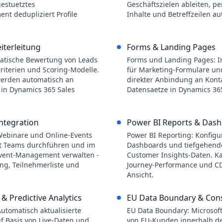
gestuetztes
Geschäftszielen ableiten, pe
nt dedupliziert Profile
Inhalte und Betreffzeilen a
iterleitung
Forms & Landing Pages
atische Bewertung von Leads
Forms und Landing Pages: I
riterien und Scoring-Modelle.
für Marketing-Formulare un
 werden automatisch an
direkter Anbindung an Kont
 in Dynamics 365 Sales
Datensaetze in Dynamics 36
ntegration
Power BI Reports & Das
Webinare und Online-Events
Power BI Reporting: Konfigu
ft Teams durchführen und im
Dashboards und tiefgehende
Event-Management verwalten -
Customer Insights-Daten. 
ung, Teilnehmerliste und
Journey-Performance und CDP
Ansicht.
& Predictive Analytics
EU Data Boundary & Co
utomatisch aktualisierte
EU Data Boundary: Microsoft
 Basis von Live-Daten und
von EU-Kunden innerhalb de