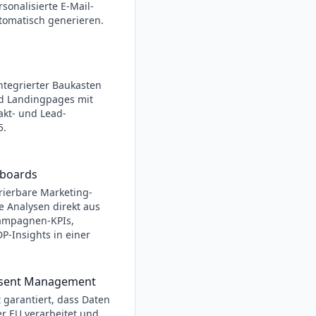
rsonalisierte E-Mail-
utomatisch generieren.
ntegrierter Baukasten
d Landingpages mit
akt- und Lead-
5.
hboards
rierbare Marketing-
 Analysen direkt aus
Kampagnen-KPIs,
-Insights in einer
nsent Management
 garantiert, dass Daten
r EU verarbeitet und