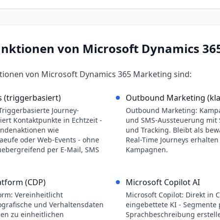
unktionen von
Microsoft Dynamics 36
ktionen von
Microsoft Dynamics 365 Marketing
sind:
 (triggerbasiert)
Outbound Marketing (kla
Triggerbasierte Journey-
Outbound Marketing: Kampa
iert Kontaktpunkte in Echtzeit -
und SMS-Aussteuerung mit 
undenaktionen wie
und Tracking. Bleibt als b
aeufe oder Web-Events - ohne
Real-Time Journeys erhalten
uebergreifend per E-Mail, SMS
Kampagnen.
atform (CDP)
Microsoft Copilot AI
rm: Vereinheitlicht
Microsoft Copilot: Direkt in
ografische und Verhaltensdaten
eingebettete KI - Segmente 
en zu einheitlichen
Sprachbeschreibung erstelle