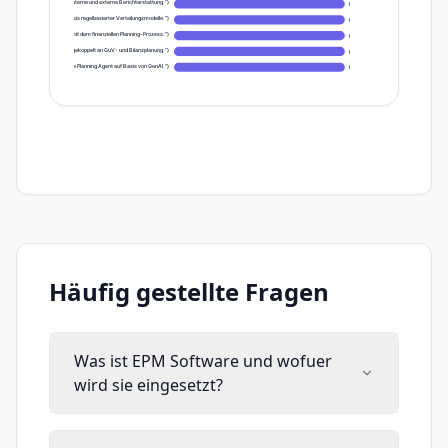
eingebetteten EPM-Daten für interne und externe Berichterstattung."}
1
und Transfer-Pricing auf Basis regelbasierter Verteilungsmodelle."}
1
fits-Modellierung, verbunden mit dem finanziellen Planning-Prozess."}
1
gungen direkt im EPM-Modell, gekoppelt an GuV- und Bilanzplanung."}
1
arrativen Kommentar via Oracle Planning Agent auf Basis von GenAI."}
1
Häufig gestellte Fragen
Was ist EPM Software und wofuer
wird sie eingesetzt?