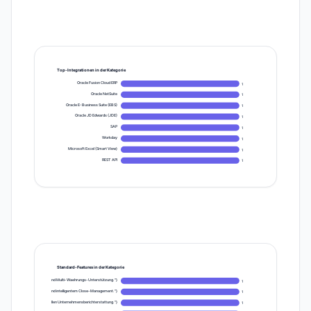
Top-Integrationen in der Kategorie
Oracle Fusion Cloud ERP
1
Oracle NetSuite
1
Oracle E-Business Suite (EBS)
1
Oracle JD Edwards (JDE)
1
SAP
1
Workday
1
Microsoft Excel (Smart View)
1
REST API
1
Standard-Features in der Kategorie
ung mit Genehmigungs-Workflows und Multi-Waehrungs-Unterstützung."}
1
nung, Minderheitenberechnung und intelligentem Close-Management."}
1
R) in Einklang mit der finanziellen Unternehmensberichterstattung."}
1