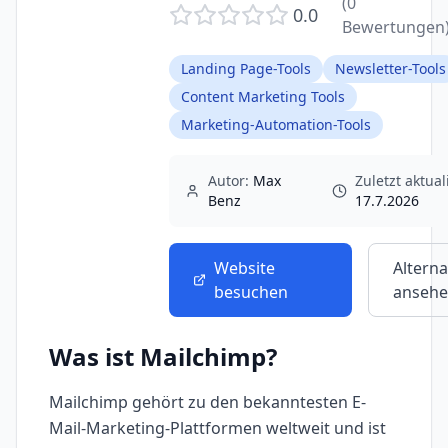
(
0
0.0
Bewertungen
Landing Page-Tools
Newsletter-Tools
Content Marketing Tools
Marketing-Automation-Tools
Autor:
Max
Zuletzt aktuali
Benz
17.7.2026
Website
Alterna
besuchen
anseh
Was ist
Mailchimp
?
Mailchimp gehört zu den bekanntesten E-
Mail-Marketing-Plattformen weltweit und ist