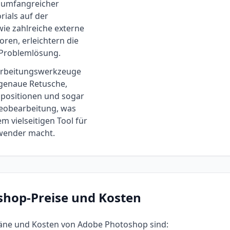
e umfangreicher
rials auf der
wie zahlreiche externe
ren, erleichtern die
 Problemlösung.
earbeitungswerkzeuge
lgenaue Retusche,
positionen und sogar
eobearbeitung, was
m vielseitigen Tool für
nwender macht.
shop
-Preise und Kosten
läne und Kosten von
Adobe Photoshop
sind: