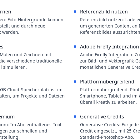
ernen
Referenzbild nutzen
en: Foto-Hintergründe können
Referenzbild nutzen: Lade e
estellt und durch neue
um generierten Content an D
t werden.
Referenzbildes auszurichten
es
Adobe Firefly Integration
 Malen und Zeichnen mit
Adobe Firefly Integration: Zu
 die verschiedene traditionelle
zur Bild- und Vektorgrafik-
l simulieren.
monatlichen Generative Cred
Plattformübergreifend
GB Cloud-Speicherplatz ist im
Plattformübergreifend: Phot
lten, um Projekte und Dateien
Smartphone, Tablet und im 
überall kreativ zu arbeiten.
remium
Generative Credits
um: Im Abo enthaltenes Tool
Generative Credits: Für jede
gen zur schnellen und
Credit eingesetzt, mit 25 Cr
rstellung.
Standard-Photoshop-Abo.