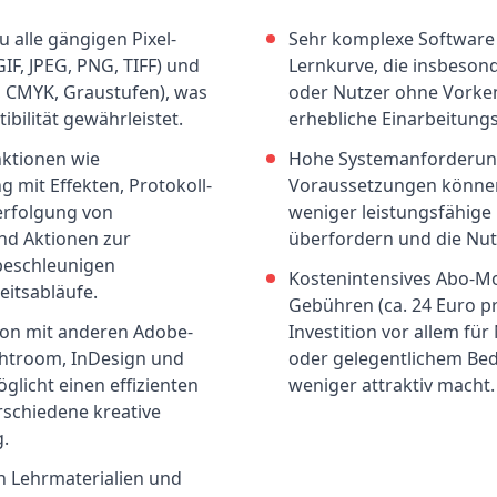
 alle gängigen Pixel-
Sehr komplexe Software m
GIF, JPEG, PNG, TIFF) und
Lernkurve, die insbesond
 CMYK, Graustufen), was
oder Nutzer ohne Vorken
ibilität gewährleistet.
erhebliche Einarbeitungs
ktionen wie
Hohe Systemanforderun
 mit Effekten, Protokoll-
Voraussetzungen können
erfolgung von
weniger leistungsfähig
und Aktionen zur
überfordern und die Nu
beschleunigen
Kostenintensives Abo-Mo
eitsabläufe.
Gebühren (ca. 24 Euro p
ion mit anderen Adobe-
Investition vor allem fü
ghtroom, InDesign und
oder gelegentlichem Beda
glicht einen effizienten
weniger attraktiv macht.
schiedene kreative
g.
n Lehrmaterialien und