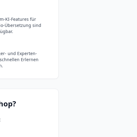
m-KI-Features für
io-Übersetzung sind
fügbar.
iger- und Experten-
 schnellen Erlernen
n.
hop
?
: