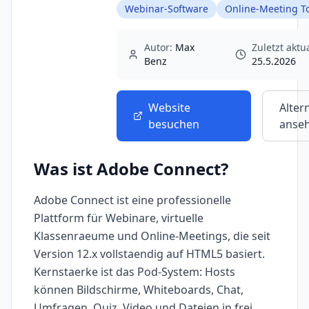
Webinar-Software
Online-Meeting T
Autor:
Max
Zuletzt aktua
Benz
25.5.2026
Website
Alter
besuchen
anse
Was ist
Adobe Connect
?
Adobe Connect ist eine professionelle
Plattform für Webinare, virtuelle
Klassenraeume und Online-Meetings, die seit
Version 12.x vollstaendig auf HTML5 basiert.
Kernstaerke ist das Pod-System: Hosts
können Bildschirme, Whiteboards, Chat,
Umfragen, Quiz, Video und Dateien in frei