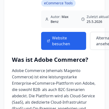
eCommerce Tools
Autor:
Max
Zuletzt aktual
Benz
25.5.2026
Website
Altern
besuchen
anseh
Was ist
Adobe Commerce
?
Adobe Commerce (ehemals Magento
Commerce) ist eine leistungsstarke
Enterprise-eCommerce-Plattform von Adobe,
die sowohl B2B- als auch B2C-Szenarien
abdeckt. Die Plattform wird als Cloud-Service
(SaaS), als dedizierte Cloud-Infrastruktur
(PaaS) und On-Premises angeboten und