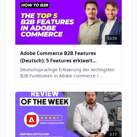
53:59
Adobe Commerce B2B Features
(Deutsch): 5 Features erklaert
(Magento Shop)
Deutschsprachige Erklaerung der wichtigsten
B2B-Funktionen in Adobe Commerce /
Magento: Unternehmenskonten, Angebote,
Schnellbestellung und mehr.
3:17