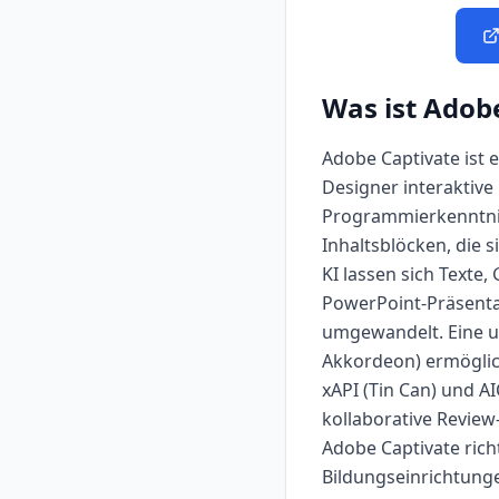
Was ist
Adobe
Adobe Captivate ist 
Designer interaktive
Programmierkenntniss
Inhaltsblöcken, die 
KI lassen sich Texte
PowerPoint-Präsentat
umgewandelt. Eine um
Akkordeon) ermöglic
xAPI (Tin Can) und A
kollaborative Revie
Adobe Captivate rich
Bildungseinrichtunge