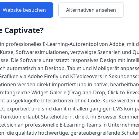
Website besuchen
Alternativen ansehen
 Captivate
?
ein professionelles E-Learning-Autorentool von Adobe, mit 
 Kurse, Softwaresimulationen, verzweigte Szenarien und Qu
e. Die Software unterstützt responsives Design mit intell
sich automatisch an Desktop, Tablet und Mobilgerät anpass
, Grafiken via Adobe Firefly und KI-Voiceovers in Sekundensc
ionen werden direkt importiert und in native, bearbeitbar
fangreiche Widget-Galerie (Drag-and-Drop, Click-to-Revea
ht ausgeklügelte Interaktionen ohne Code. Kurse werden 
ICC exportiert und sind damit mit allen gängigen LMS kompa
w-Funktion erlaubt Stakeholdern, direkt im Browser Komme
tet sich an professionelle E-Learning-Teams in Unternehm
n, die qualitativ hochwertige, geräteübergreifende Schul