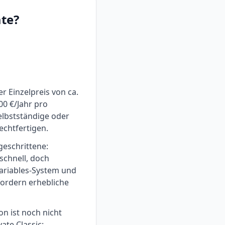
ate
?
r Einzelpreis von ca.
00 €/Jahr pro
selbstständige oder
echtfertigen.
geschrittene:
schnell, doch
ariables-System und
fordern erhebliche
on ist noch nicht
vate Classic: