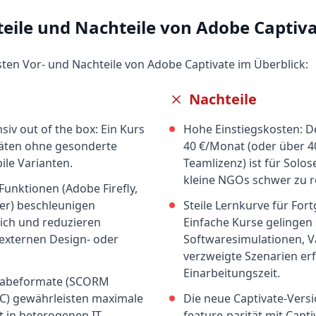
teile und Nachteile von
Adobe Captiv
gsten Vor- und Nachteile von
Adobe Captivate
im Überblick:
Nachteile
siv out of the box: Ein Kurs
Hohe Einstiegskosten: De
eräten ohne gesonderte
40 €/Monat (oder über 4
le Varianten.
Teamlizenz) ist für Solo
kleine NGOs schwer zu r
-Funktionen (Adobe Firefly,
ver) beschleunigen
Steile Lernkurve für Fort
ich und reduzieren
Einfache Kurse gelingen 
externen Design- oder
Softwaresimulationen, V
verzweigte Szenarien er
Einarbeitungszeit.
abeformate (SCORM
ICC) gewährleisten maximale
Die neue Captivate-Versi
t in heterogenen IT-
feature-parität mit Capti