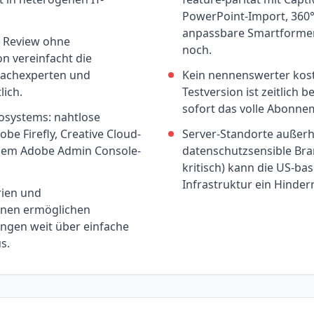
PowerPoint-Import, 360
anpassbare Smartformen
s Review ohne
noch.
on vereinfacht die
achexperten und
Kein nennenswerter kost
lich.
Testversion ist zeitlich b
sofort das volle Abonne
osystems: nahtlose
obe Firefly, Creative Cloud-
Server-Standorte außerh
alem Adobe Admin Console-
datenschutzsensible Br
kritisch) kann die US-bas
Infrastruktur ein Hindern
rien und
onen ermöglichen
ngen weit über einfache
s.