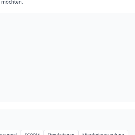
n möchten.
orentool
SCORM
Simulationen
Mitarbeiterschulung