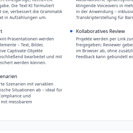
gabe. Die Text-KI formuliert
klingende Voiceovers in meh
t sie, verbessert die Grammatik
in der Anwendung – inklusi
ext in Aufzählungen um.
Transkripterstellung für Barr
t
Kollaboratives Review
int-Präsentationen werden
Projekte werden per Link z
lemente – Text, Bilder,
freigegeben; Reviewer geb
ive Captivate-Objekte
im Browser ab, ohne zusätzl
schließend bearbeitet und mit
Feedback kann gebündelt ei
eichert werden können.
zenarien
te Szenarien mit variablen
ische Situationen ab – ideal für
, Compliance und
 mit messbarem