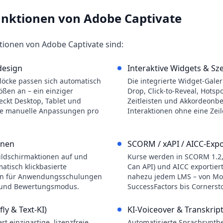
unktionen von
Adobe Captivate
ktionen von
Adobe Captivate
sind:
design
Interaktive Widgets & Sz
blöcke passen sich automatisch
Die integrierte Widget-Galer
ößen an – ein einziger
Drop, Click-to-Reveal, Hotsp
eckt Desktop, Tablet und
Zeitleisten und Akkordeonb
e manuelle Anpassungen pro
Interaktionen ohne eine Zeil
onen
SCORM / xAPI / AICC-Expo
Bildschirmaktionen auf und
Kurse werden in SCORM 1.2,
matisch klickbasierte
Can API) und AICC exportier
en für Anwendungsschulungen
nahezu jedem LMS – von Mo
- und Bewertungsmodus.
SuccessFactors bis Cornerst
fly & Text-KI)
KI-Voiceover & Transkrip
rt einzigartige, lizenzfreie
Automatisierte Sprachsynthes