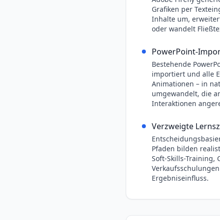
Grafiken per Textein
Inhalte um, erweiter
oder wandelt Fließt
PowerPoint-Impor
Bestehende PowerPo
importiert und alle E
Animationen – in nat
umgewandelt, die an
Interaktionen anger
Verzweigte Lerns
Entscheidungsbasier
Pfaden bilden realist
Soft-Skills-Training
Verkaufsschulungen
Ergebniseinfluss.