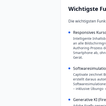
Wichtigste F
Die wichtigsten Fun
Responsives Kurs
Intelligente Inhalts
an alle Bildschirmgr
Authoring-Prozess d
Smartphone ab, ohn
Gerät.
Softwaresimulati
Captivate zeichnet 
erstellt daraus auto
Softwaresimulation
– inklusive Übungs
Generative KI (Fire
Adobe Firefly generie