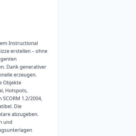
dem Instructional
izze erstellen – ohne
igenten
en. Dank generativer
hnelle erzeugen.
e Objekte
l, Hotspots,
in SCORM 1.2/2004,
tibel. Die
ntare abzugeben.
en und
ungsunterlagen