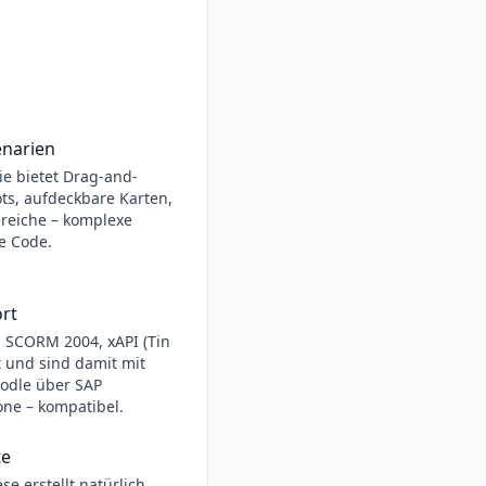
enarien
ie bietet Drag-and-
ots, aufdeckbare Karten,
ereiche – komplexe
e Code.
rt
 SCORM 2004, xAPI (Tin
t und sind damit mit
odle über SAP
one – kompatibel.
te
e erstellt natürlich