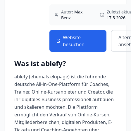
Autor:
Max
Zuletzt aktua
Benz
17.5.2026
Website
Alter
besuchen
anse
Was ist
ablefy
?
ablefy (ehemals elopage) ist die führende
deutsche All-in-One-Plattform für Coaches,
Trainer, Online-Kursanbieter und Creator, die
ihr digitales Business professionell aufbauen
und skalieren möchten. Die Plattform
ermöglicht den Verkauf von Online-Kursen,
Mitgliederbereichen, digitalen Produkten, E-
Tickets und Coaching-Angeboten über