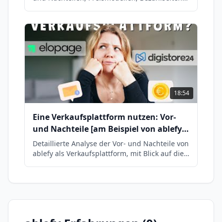
DSGVO-Konformität, Verkaufsmodellen und
Zahlungsmethoden.
18:54
Eine Verkaufsplattform nutzen: Vor-
und Nachteile [am Beispiel von ablefy
(ehemals elopage)]
Detaillierte Analyse der Vor- und Nachteile von
ablefy als Verkaufsplattform, mit Blick auf die
Herkunft als elopage und praktische
Erfahrungsberichte.