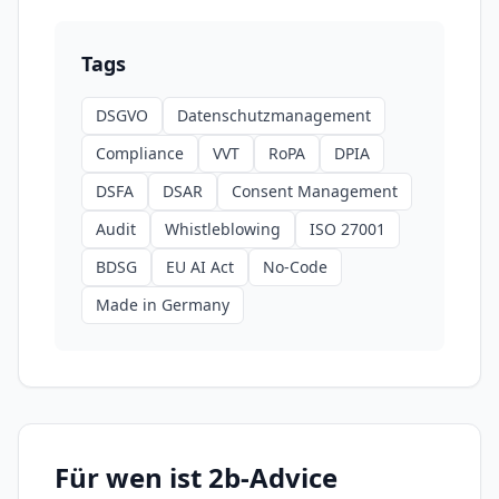
Tags
DSGVO
Datenschutzmanagement
Compliance
VVT
RoPA
DPIA
DSFA
DSAR
Consent Management
Audit
Whistleblowing
ISO 27001
BDSG
EU AI Act
No-Code
Made in Germany
Für wen ist
2b-Advice