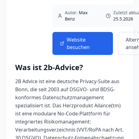
Autor:
Max
Zuletzt aktua
Benz
25.5.2026
Website
Alter
besuchen
anse
Was ist
2b-Advice
?
2B Advice ist eine deutsche Privacy-Suite aus
Bonn, die seit 2003 auf DSGVO- und BDSG-
konformes Datenschutzmanagement
spezialisiert ist. Das Herzprodukt Ailance(tm)
ist eine modulare No-Code-Plattform für
integriertes Risikomanagement:
Verarbeitungsverzeichnis (VVT/RoPA nach Art.
30 DSGVO), Datenschutz-Folgenabschaetzung