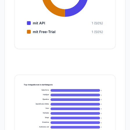
mit API
1 (50%)
mit Free-Trial
1 (50%)
Top-Integrationen in der Kategorie
Salesforce
1
HubSpot
1
Pipedrive
1
QuickBooks Online
1
Xero
1
NetSuite
1
Stripe
1
Braintree
1
Authorize.net
1