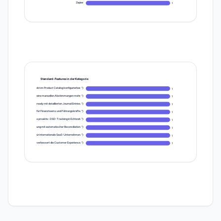
Zapier
1
Standard-Features in der Kategorie
 ohne Engineering-Aufwand direkt im Product Catalog konfigurierbar."}
1
- und Meter-basierte Modelle; keine manuellen Abstimmungen mehr."}
1
SPs und Carveouts – audit-ready mit detaillierten Journal Entries."}
1
oards und Drill-Down-Reports für Finanzteams und Führungskräfte."}
1
s reduzieren Zahlungsausfälle proaktiv. DSO-Tracking in Echtzeit."}
1
ts als integrierte Zahlungslösung mit automatischer Reconciliation."}
1
trale Steuerungsebene – ideal für internationale SaaS-Unternehmen."}
1
ziert den Support-Aufwand und verbessert die Customer Experience."}
1