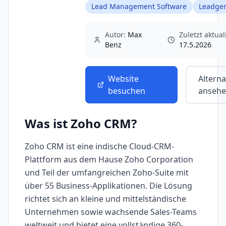
Lead Management Software
Leadgen
Autor:
Max
Zuletzt aktuali
Benz
17.5.2026
Website
Alterna
besuchen
anseh
Was ist
Zoho CRM
?
Zoho CRM ist eine indische Cloud-CRM-
Plattform aus dem Hause Zoho Corporation
und Teil der umfangreichen Zoho-Suite mit
über 55 Business-Applikationen. Die Lösung
richtet sich an kleine und mittelständische
Unternehmen sowie wachsende Sales-Teams
weltweit und bietet eine vollständige 360-