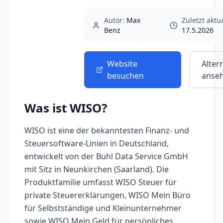
Autor:
Max
Zuletzt aktua
Benz
17.5.2026
Website
Alter
besuchen
anse
Was ist
WISO
?
WISO ist eine der bekanntesten Finanz- und
Steuersoftware-Linien in Deutschland,
entwickelt von der Buhl Data Service GmbH
mit Sitz in Neunkirchen (Saarland). Die
Produktfamilie umfasst WISO Steuer für
private Steuererklärungen, WISO Mein Büro
für Selbstständige und Kleinunternehmer
sowie WISO Mein Geld für persönliches