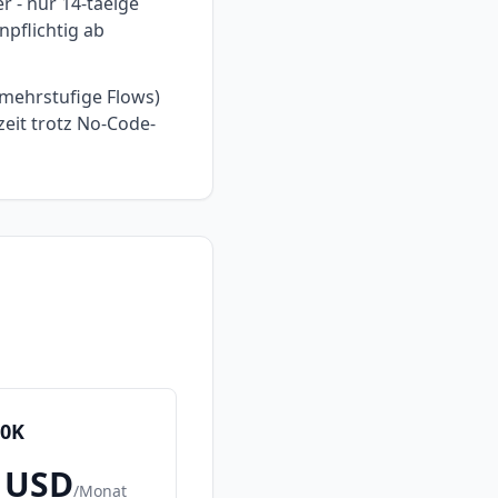
r - nur 14-taeige
pflichtig ab
 mehrstufige Flows)
eit trotz No-Code-
50K
USD
/
Monat