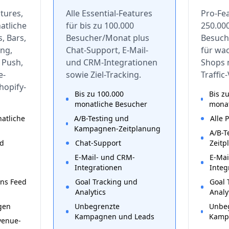
atures,
Alle Essential-Features
Pro-Fea
atliche
für bis zu 100.000
250.00
, Bars,
Besucher/Monat plus
Besuch
ing,
Chat-Support, E-Mail-
für wa
 Push,
und CRM-Integrationen
Shops 
e-
sowie Ziel-Tracking.
Traffic
hopify-
Bis zu 100.000
Bis z
monatliche Besucher
monat
natliche
A/B-Testing und
Alle 
Kampagnen-Zeitplanung
A/B-T
nd
Chat-Support
Zeitp
E-Mail- und CRM-
E-Mai
Integrationen
Integ
ons Feed
Goal Tracking und
Goal 
Analytics
Analy
gen
Unbegrenzte
Unbe
Kampagnen und Leads
Kamp
venue-