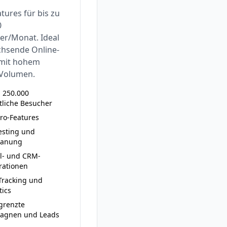
tures für bis zu
0
er/Monat. Ideal
chsende Online-
mit hohem
-Volumen.
u 250.000
liche Besucher
Pro-Features
esting und
lanung
l- und CRM-
rationen
Tracking und
tics
grenzte
agnen und Leads