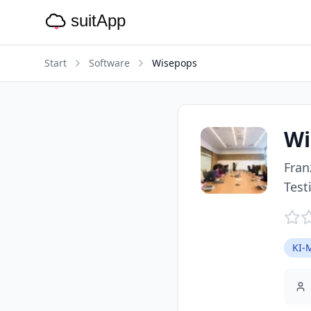
Start
Software
Wisepops
Wi
Fran
Test
KI-