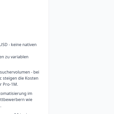
 USD - keine nativen
 zu variablen
esuchervolumen - bei
c steigen die Kosten
er Pro-1M.
tomatisierung im
ettbewerbern wie
.