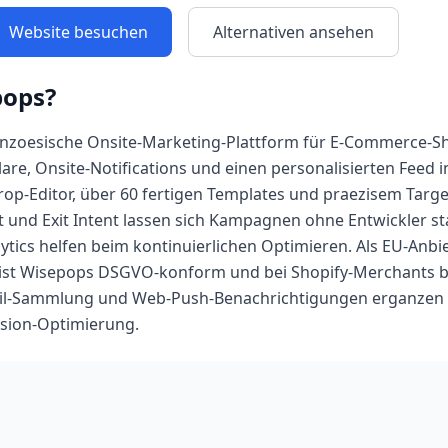
Website besuchen
Alternativen ansehen
pops
?
ranzoesische Onsite-Marketing-Plattform für E-Commerce-Sh
re, Onsite-Notifications und einen personalisierten Feed in
p-Editor, über 60 fertigen Templates und praezisem Targe
 und Exit Intent lassen sich Kampagnen ohne Entwickler sta
ytics helfen beim kontinuierlichen Optimieren. Als EU-Anbie
 ist Wisepops DSGVO-konform und bei Shopify-Merchants b
l-Sammlung und Web-Push-Benachrichtigungen erganzen d
rsion-Optimierung.