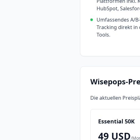
Plattformen inkl. 
HubSpot, Salesfor
Umfassendes A/B-T
Tracking direkt in
Tools.
Wisepops
-Pr
Die aktuellen Preisp
Essential 50K
49
USD
/
Mo