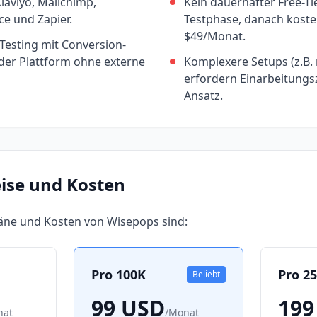
Klaviyo, Mailchimp,
Kein dauerhafter Free-Tie
ce und Zapier.
Testphase, danach kosten
$49/Monat.
esting mit Conversion-
 der Plattform ohne externe
Komplexere Setups (z.B.
erfordern Einarbeitungsz
Ansatz.
eise und Kosten
läne und Kosten von
Wisepops
sind:
Pro 100K
Pro 2
Beliebt
99
USD
199
nat
/
Monat