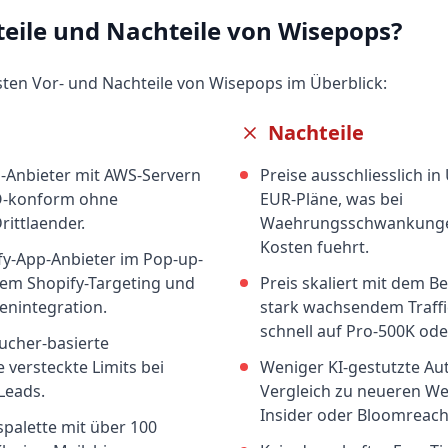
teile und Nachteile von
Wisepops
?
gsten Vor- und Nachteile von
Wisepops
im Überblick:
Nachteile
-Anbieter mit AWS-Servern
Preise ausschliesslich in
O-konform ohne
EUR-Pläne, was bei
rittlaender.
Waehrungsschwankungen
Kosten fuehrt.
y-App-Anbieter im Pop-up-
em Shopify-Targeting und
Preis skaliert mit dem B
enintegration.
stark wachsendem Traffi
schnell auf Pro-500K od
ucher-basierte
 versteckte Limits bei
Weniger KI-gestutzte Au
Leads.
Vergleich zu neueren W
Insider oder Bloomreach
spalette mit über 100