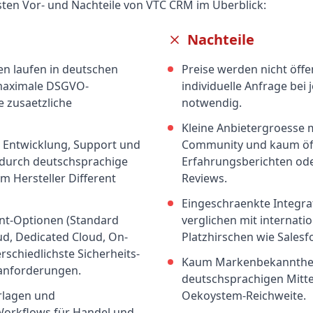
gsten Vor- und Nachteile von
VTC CRM
im Überblick:
Nachteile
en laufen in deutschen
Preise werden nicht öffe
maximale DSGVO-
individuelle Anfrage bei
 zusaetzliche
notwendig.
Kleine Anbietergroesse 
 Entwicklung, Support und
Community und kaum öff
durch deutschsprachige
Erfahrungsberichten od
m Hersteller Different
Reviews.
Eingeschraenkte Integra
nt-Optionen (Standard
verglichen mit internati
ud, Dedicated Cloud, On-
Platzhirschen wie Sales
rschiedlichste Sicherheits-
Kaum Markenbekannthei
ranforderungen.
deutschsprachigen Mitte
rlagen und
Oekoystem-Reichweite.
Workflows für Handel und