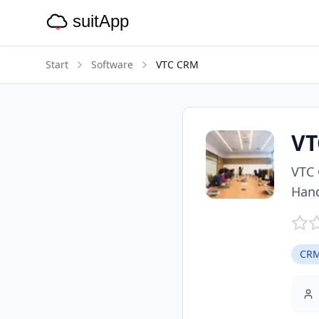
Start
Software
VTC CRM
VT
VTC 
Hand
CRM