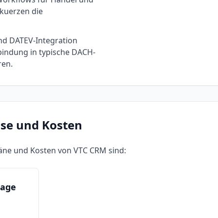
rkuerzen die
nd DATEV-Integration
nbindung in typische DACH-
ren.
ise und Kosten
läne und Kosten von
VTC CRM
sind:
rage