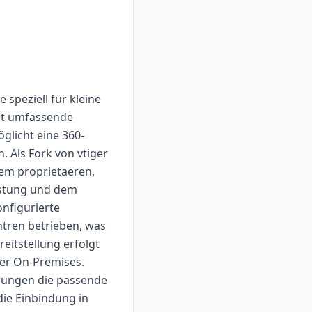
 speziell für kleine
et umfassende
glicht eine 360-
 Als Fork von vtiger
em proprietaeren,
istung und dem
nfigurierte
ntren betrieben, was
eitstellung erfolgt
der On-Premises.
rungen die passende
die Einbindung in