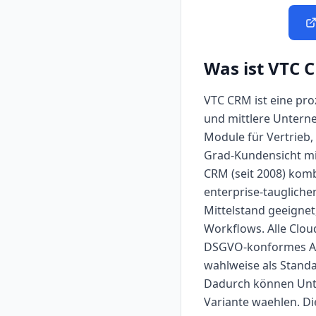
Was ist
VTC 
VTC CRM ist eine pro
und mittlere Untern
Module für Vertrieb,
Grad-Kundensicht mit
CRM (seit 2008) kom
enterprise-tauglich
Mittelstand geeigne
Workflows. Alle Clou
DSGVO-konformes Arbe
wahlweise als Standa
Dadurch können Unte
Variante waehlen. Di