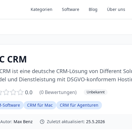
Kategorien
Software
Blog
Über uns
C CRM
CRM ist eine deutsche CRM-Lösung von Different Sol
el und Dienstleistung mit DSGVO-konformem Hostin
0.0
(
0
Bewertungen)
Unbekannt
-Software
CRM für Mac
CRM für Agenturen
Autor:
Max Benz
Zuletzt aktualisiert:
25.5.2026