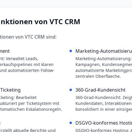
unktionen von
VTC CRM
ktionen von
VTC CRM
sind:
ment
Marketing-Automatisier
: Verwaltet Leads,
Marketing-Automatisierung: 
erkaufspipelines mit klaren
Kampagnen, Kundensegmen
und automatisierten Follow-
automatisierte Marketingpro
zentralen Oberflaeche.
Ticketing
360-Grad-Kundensicht
keting: Bearbeitet
360-Grad-Kundensicht: Zeig
kturiert per Ticketsystem mit
Kundendaten, Interaktione
utomatischen Eskalationsregeln.
konsolidiert in einer einzige
g
DSGVO-konformes Hosti
rstellt aktuelle Berichte und
DSGVO-konformes Hosting: A