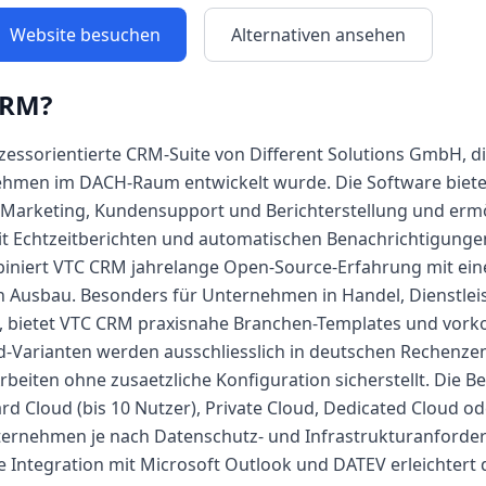
Website besuchen
Alternativen ansehen
CRM
?
zessorientierte CRM-Suite von Different Solutions GmbH, die
ehmen im DACH-Raum entwickelt wurde. Die Software biet
 Marketing, Kundensupport und Berichterstellung und ermö
 Echtzeitberichten und automatischen Benachrichtigungen.
biniert VTC CRM jahrelange Open-Source-Erfahrung mit ein
en Ausbau. Besonders für Unternehmen in Handel, Dienstle
t, bietet VTC CRM praxisnahe Branchen-Templates und vorko
d-Varianten werden ausschliesslich in deutschen Rechenze
iten ohne zusaetzliche Konfiguration sicherstellt. Die Ber
rd Cloud (bis 10 Nutzer), Private Cloud, Dedicated Cloud o
rnehmen je nach Datenschutz- und Infrastrukturanforde
e Integration mit Microsoft Outlook und DATEV erleichtert 