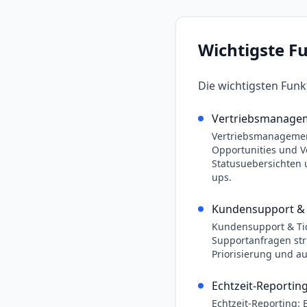
Wichtigste F
Die wichtigsten Fun
Vertriebsmanage
Vertriebsmanagement
Opportunities und V
Statusuebersichten 
ups.
Kundensupport & 
Kundensupport & Tic
Supportanfragen stru
Priorisierung und a
Echtzeit-Reportin
Echtzeit-Reporting: E