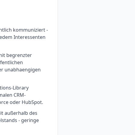
ntlich kommuniziert -
 jedem Interessenten
mit begrenzter
entlichen
er unabhaengigen
tions-Library
onalen CRM-
force oder HubSpot.
t außerhalb des
lstands - geringe