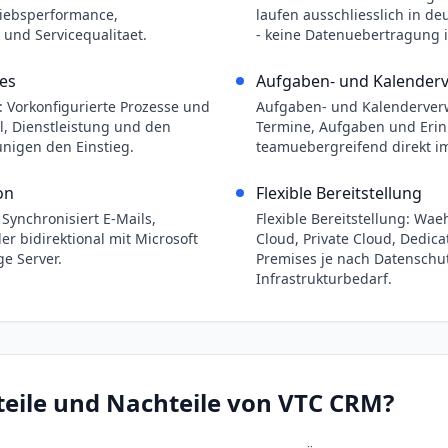
riebsperformance,
laufen ausschliesslich in d
und Servicequalitaet.
- keine Datenuebertragung 
es
Aufgaben- und Kalender
 Vorkonfigurierte Prozesse und
Aufgaben- und Kalenderverw
l, Dienstleistung und den
Termine, Aufgaben und Eri
unigen den Einstieg.
teamuebergreifend direkt i
on
Flexible Bereitstellung
 Synchronisiert E-Mails,
Flexible Bereitstellung: Wae
r bidirektional mit Microsoft
Cloud, Private Cloud, Dedic
e Server.
Premises je nach Datenschu
Infrastrukturbedarf.
teile und Nachteile von
VTC CRM
?