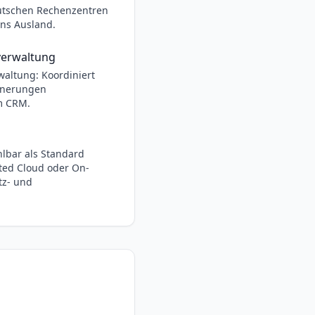
eutschen Rechenzentren
ins Ausland.
verwaltung
altung: Koordiniert
nnerungen
m CRM.
hlbar als Standard
ated Cloud oder On-
tz- und