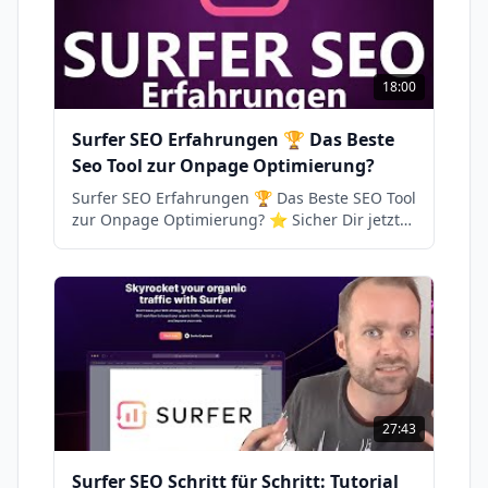
18:00
Surfer SEO Erfahrungen 🏆 Das Beste
Seo Tool zur Onpage Optimierung?
Surfer SEO Erfahrungen 🏆 Das Beste SEO Tool
zur Onpage Optimierung? ⭐ Sicher Dir jetzt
Surfer SEO* unverbindlich und Teste es selber
➡ https://covl.io/surfer-seo ⭐ Hier kannst Du
Dir meinen Erfahrungsbericht zu Surfer SEO
durchlesen ➡ https://onlinemarketing-
mastermind.de/software-tools/surfer-seo-
erfahrungen/ ⭐ Hier kannst Du Dir meinen
Artikel zum Real Cookie Banner durchlesen ➡
https://onlinemarketing-
mastermind.de/software-tools/real-cookie-
27:43
banner-erfahrungen-einrichten/ Was ist
Surfer SEO? Surfer SEO ein cloudbasiertes SEO
Surfer SEO Schritt für Schritt: Tutorial
Onpage Optimierung Tool, das im Rahmen