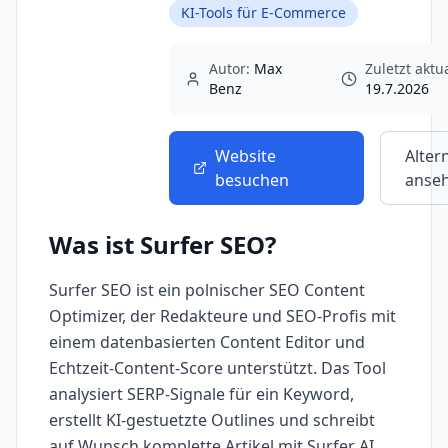
KI-Tools für E-Commerce
Autor:
Max
Zuletzt aktua
Benz
19.7.2026
Website
Alter
besuchen
anse
Was ist
Surfer SEO
?
Surfer SEO ist ein polnischer SEO Content
Optimizer, der Redakteure und SEO-Profis mit
einem datenbasierten Content Editor und
Echtzeit-Content-Score unterstützt. Das Tool
analysiert SERP-Signale für ein Keyword,
erstellt KI-gestuetzte Outlines und schreibt
auf Wunsch komplette Artikel mit Surfer AI.