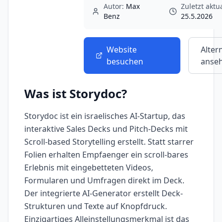
Autor:
Max
Zuletzt aktua
Benz
25.5.2026
Website
Alter
besuchen
anse
Was ist
Storydoc
?
Storydoc ist ein israelisches AI-Startup, das
interaktive Sales Decks und Pitch-Decks mit
Scroll-based Storytelling erstellt. Statt starrer
Folien erhalten Empfaenger ein scroll-bares
Erlebnis mit eingebetteten Videos,
Formularen und Umfragen direkt im Deck.
Der integrierte AI-Generator erstellt Deck-
Strukturen und Texte auf Knopfdruck.
Einzigartiges Alleinstellungsmerkmal ist das