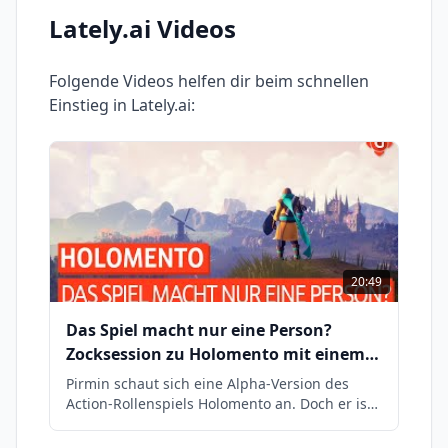
Lately.ai
Videos
Folgende Videos helfen dir beim schnellen
Einstieg in
Lately.ai
:
20:49
Das Spiel macht nur eine Person?
Zocksession zu Holomento mit einem
Sondergast | ZOCKSESSION
Pirmin schaut sich eine Alpha-Version des
Action-Rollenspiels Holomento an. Doch er ist
nicht alleine. Er hat einen ganz besonderen
Gast an seiner digitalen Seite, den jeder