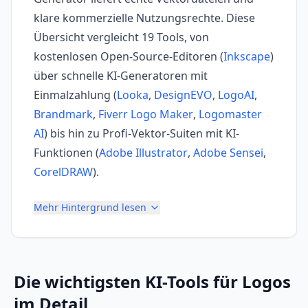
klare kommerzielle Nutzungsrechte. Diese
Übersicht vergleicht 19 Tools, von
kostenlosen Open-Source-Editoren (
Inkscape
)
über schnelle KI-Generatoren mit
Einmalzahlung (
Looka
,
DesignEVO
,
LogoAI
,
Brandmark
,
Fiverr Logo Maker
,
Logomaster
AI
) bis hin zu Profi-Vektor-Suiten mit KI-
Funktionen (
Adobe Illustrator
,
Adobe Sensei
,
CorelDRAW
).
Mehr Hintergrund lesen
Die wichtigsten
KI-Tools für Logos
im Detail