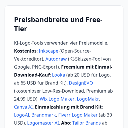
Preisbandbreite und Free-
Tier
KI-Logo-Tools verwenden vier Preismodelle.
Kostenlos
:
Inkscape
(Open-Source-
Vektoreditor),
Autodraw
(KI-Skizzen-Tool von
Google, PNG-Export).
Freemium mit Einmal-
Download-Kauf
:
Looka
(ab 20 USD für Logo,
ab 65 USD für Brand Kit),
DesignEVO
(kostenloser Low-Res-Download, Premium ab
24,99 USD),
Wix Logo Maker
,
LogoMakr
,
Canva AI
.
Einmalzahlung mit Brand Kit
:
LogoAI
,
Brandmark
,
Fiverr Logo Maker
(ab 30
USD),
Logomaster AI
.
Abo
:
Tailor Brands
ab