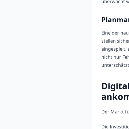
überwacht w
Planman
Eine der häu
stellen sich
eingespielt,
nicht nur Fe
unterschätzt
Digita
anko
Der Markt fü
Die Investit