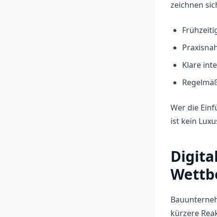
zeichnen si
Frühzeit
Praxisnah
Klare in
Regelmäß
Wer die Einf
ist kein Lux
Digita
Wettb
Bauunterneh
kürzere Reak