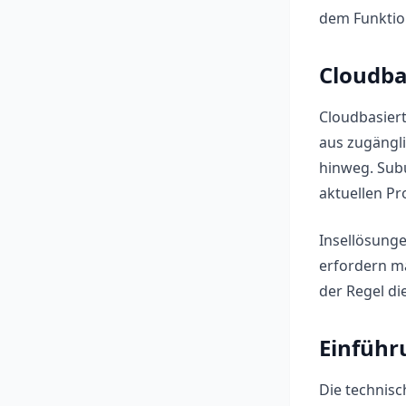
dem Funktion
Cloudba
Cloudbasiert
aus zugängl
hinweg. Sub
aktuellen Pr
Insellösunge
erfordern ma
der Regel di
Einfüh
Die technisc