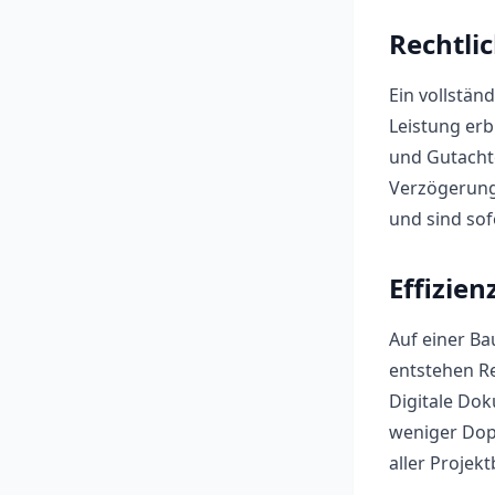
Rechtli
Ein vollstän
Leistung er
und Gutacht
Verzögerungs
und sind sof
Effizien
Auf einer Ba
entstehen R
Digitale Dok
weniger Dopp
aller Projekt