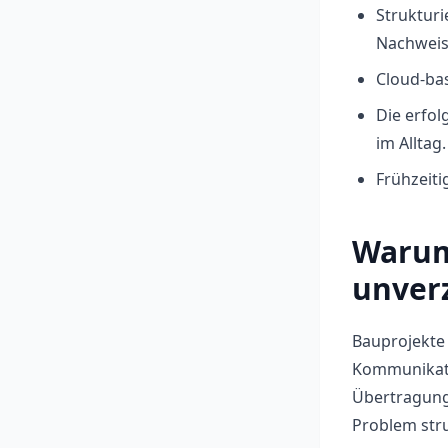
Strukturi
Nachweis
Cloud-bas
Die erfol
im Alltag.
Frühzeiti
Warum
unverz
Bauprojekte
Kommunikatio
Übertragungs
Problem stru